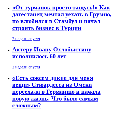
«От турчанок просто тащусь!» Как
дагестанец мечтал уехать в Грузию,
но влюбился в Стамбул и начал
строить бизнес в Турции
2 недели спустя
Актеру Ивану Охлобыстину
исполнилось 60 лет
2 недели спустя
«Есть совсем дикие для меня
вещи» Стюардесса из Омска
переехала в Германию и начала
новую жизнь. Что было самым
сложным?