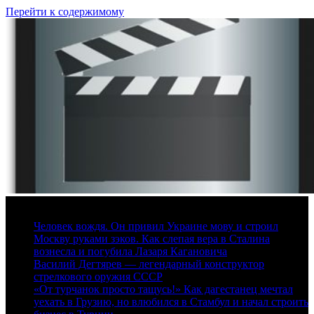
Перейти к содержимому
8 августа, 2026
Человек вождя. Он привил Украине мову и строил
Москву руками зэков. Как слепая вера в Сталина
вознесла и погубила Лазаря Кагановича
Василий Дегтярев — легендарный конструктор
стрелкового оружия СССР
«От турчанок просто тащусь!» Как дагестанец мечтал
уехать в Грузию, но влюбился в Стамбул и начал строить