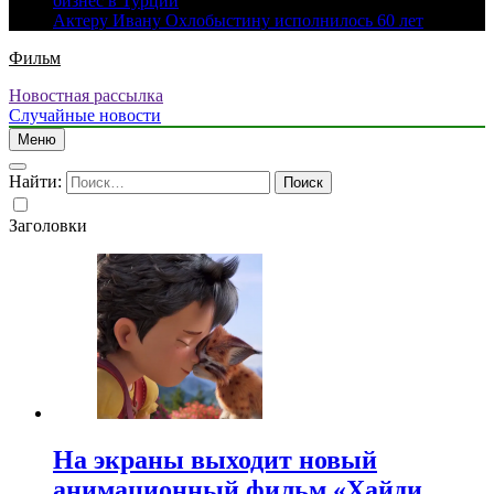
бизнес в Турции
Актеру Ивану Охлобыстину исполнилось 60 лет
Фильм
Новостная рассылка
Случайные новости
Меню
Найти:
Заголовки
На экраны выходит новый
анимационный фильм «Хайди.