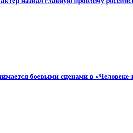
 актер назвал главную проблему российс
имается боевыми сценами в «Человеке-