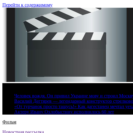
Перейти к содержимому
8 августа, 2026
Человек вождя. Он привил Украине мову и строил Москву 
Василий Дегтярев — легендарный конструктор стрелков
«От турчанок просто тащусь!» Как дагестанец мечтал уех
Актеру Ивану Охлобыстину исполнилось 60 лет
Фильм
Новостная рассылка