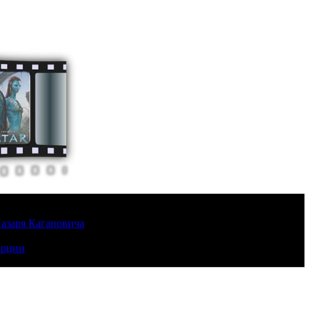
Лазаря Кагановича
урции