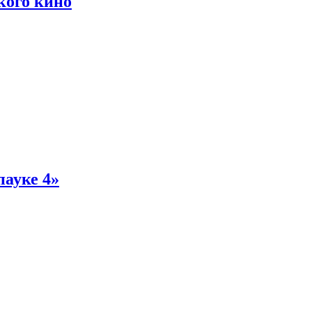
кого кино
пауке 4»