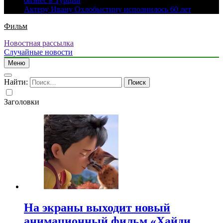
бизнес в Турции
Актеру Ивану Охлобыстину исполнилось 60 лет
Фильм
Новостная рассылка
Случайные новости
Меню
Найти:
Заголовки
На экраны выходит новый
анимационный фильм «Хайди.