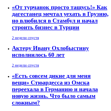
«От турчанок просто тащусь!» Как
дагестанец мечтал уехать в Грузию,
но влюбился в Стамбул и начал
строить бизнес в Турции
2 недели спустя
Актеру Ивану Охлобыстину
исполнилось 60 лет
2 недели спустя
«Есть совсем дикие для меня
вещи» Стюардесса из Омска
переехала в Германию и начала
новую жизнь. Что было самым
сложным?