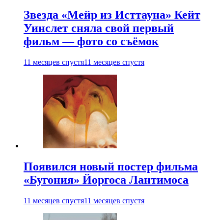
Звезда «Мейр из Исттауна» Кейт
Уинслет сняла свой первый
фильм — фото со съёмок
11 месяцев спустя
11 месяцев спустя
Появился новый постер фильма
«Бугония» Йоргоса Лантимоса
11 месяцев спустя
11 месяцев спустя