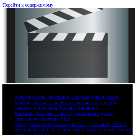
Перейти к содержимому
7 августа, 2026
Человек вождя. Он привил Украине мову и строил
Москву руками зэков. Как слепая вера в Сталина
вознесла и погубила Лазаря Кагановича
Василий Дегтярев — легендарный конструктор
стрелкового оружия СССР
«От турчанок просто тащусь!» Как дагестанец мечтал
уехать в Грузию, но влюбился в Стамбул и начал строить