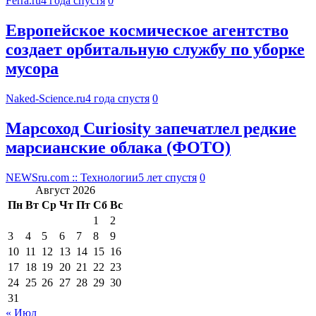
Ferra.ru
4 года спустя
0
Европейское космическое агентство
создает орбитальную службу по уборке
мусора
Naked-Science.ru
4 года спустя
0
Марсоход Curiosity запечатлел редкие
марсианские облака (ФОТО)
NEWSru.com :: Технологии
5 лет спустя
0
Август 2026
Пн
Вт
Ср
Чт
Пт
Сб
Вс
1
2
3
4
5
6
7
8
9
10
11
12
13
14
15
16
17
18
19
20
21
22
23
24
25
26
27
28
29
30
31
« Июл