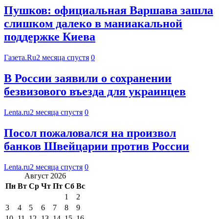
Пушков: официальная Варшава зашла
слишком далеко в маниакальной
поддержке Киева
Газета.Ru
2 месяца спустя
0
В России заявили о сохранении
безвизового въезда для украинцев
Lenta.ru
2 месяца спустя
0
Посол пожаловался на произвол
банков Швейцарии против России
Lenta.ru
2 месяца спустя
0
Август 2026
Пн
Вт
Ср
Чт
Пт
Сб
Вс
1
2
3
4
5
6
7
8
9
10
11
12
13
14
15
16