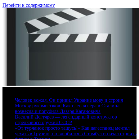
Перейти к содержимому
10 августа, 2026
Человек вождя. Он привил Украине мову и строил
Москву руками зэков. Как слепая вера в Сталина
вознесла и погубила Лазаря Кагановича
Василий Дегтярев — легендарный конструктор
стрелкового оружия СССР
«От турчанок просто тащусь!» Как дагестанец мечтал
уехать в Грузию, но влюбился в Стамбул и начал строить