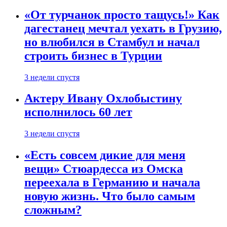
«От турчанок просто тащусь!» Как
дагестанец мечтал уехать в Грузию,
но влюбился в Стамбул и начал
строить бизнес в Турции
3 недели спустя
Актеру Ивану Охлобыстину
исполнилось 60 лет
3 недели спустя
«Есть совсем дикие для меня
вещи» Стюардесса из Омска
переехала в Германию и начала
новую жизнь. Что было самым
сложным?