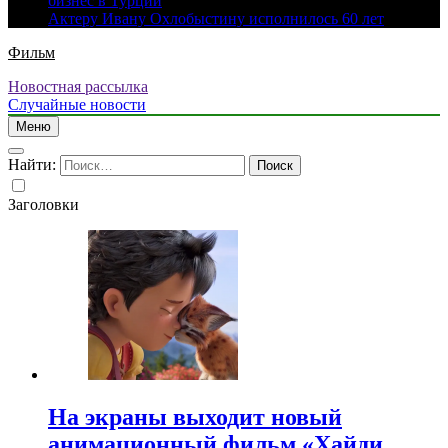
бизнес в Турции
Актеру Ивану Охлобыстину исполнилось 60 лет
Фильм
Новостная рассылка
Случайные новости
Меню
Найти:
Заголовки
На экраны выходит новый
анимационный фильм «Хайди.