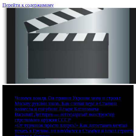
Перейти к содержимому
7 августа, 2026
Человек вождя. Он привил Украине мову и строил
Москву руками зэков. Как слепая вера в Сталина
вознесла и погубила Лазаря Кагановича
Василий Дегтярев — легендарный конструктор
стрелкового оружия СССР
«От турчанок просто тащусь!» Как дагестанец мечтал
уехать в Грузию, но влюбился в Стамбул и начал строить