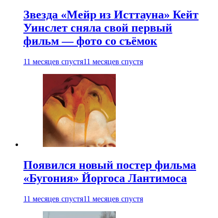
Звезда «Мейр из Исттауна» Кейт
Уинслет сняла свой первый
фильм — фото со съёмок
11 месяцев спустя
11 месяцев спустя
Появился новый постер фильма
«Бугония» Йоргоса Лантимоса
11 месяцев спустя
11 месяцев спустя