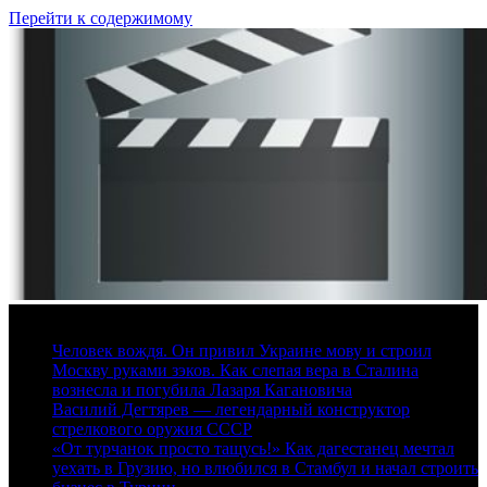
Перейти к содержимому
8 августа, 2026
Человек вождя. Он привил Украине мову и строил
Москву руками зэков. Как слепая вера в Сталина
вознесла и погубила Лазаря Кагановича
Василий Дегтярев — легендарный конструктор
стрелкового оружия СССР
«От турчанок просто тащусь!» Как дагестанец мечтал
уехать в Грузию, но влюбился в Стамбул и начал строить