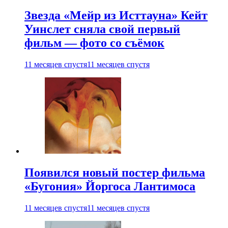
Звезда «Мейр из Исттауна» Кейт
Уинслет сняла свой первый
фильм — фото со съёмок
11 месяцев спустя
11 месяцев спустя
Появился новый постер фильма
«Бугония» Йоргоса Лантимоса
11 месяцев спустя
11 месяцев спустя