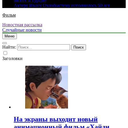
бизнес в Турции
Актеру Ивану Охлобыстину исполнилось 60 лет
Фильм
Новостная рассылка
Случайные новости
Меню
Найти:
Заголовки
На экраны выходит новый
анимационный фильм «Хайди.