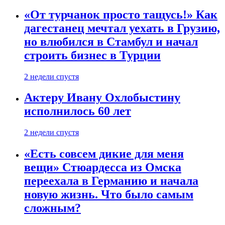
«От турчанок просто тащусь!» Как
дагестанец мечтал уехать в Грузию,
но влюбился в Стамбул и начал
строить бизнес в Турции
2 недели спустя
Актеру Ивану Охлобыстину
исполнилось 60 лет
2 недели спустя
«Есть совсем дикие для меня
вещи» Стюардесса из Омска
переехала в Германию и начала
новую жизнь. Что было самым
сложным?