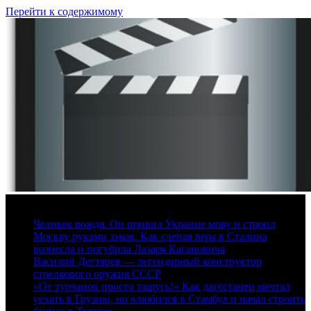
Перейти к содержимому
7 августа, 2026
Человек вождя. Он привил Украине мову и строил
Москву руками зэков. Как слепая вера в Сталина
вознесла и погубила Лазаря Кагановича
Василий Дегтярев — легендарный конструктор
стрелкового оружия СССР
«От турчанок просто тащусь!» Как дагестанец мечтал
уехать в Грузию, но влюбился в Стамбул и начал строить