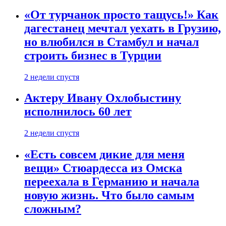
«От турчанок просто тащусь!» Как
дагестанец мечтал уехать в Грузию,
но влюбился в Стамбул и начал
строить бизнес в Турции
2 недели спустя
Актеру Ивану Охлобыстину
исполнилось 60 лет
2 недели спустя
«Есть совсем дикие для меня
вещи» Стюардесса из Омска
переехала в Германию и начала
новую жизнь. Что было самым
сложным?