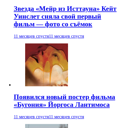
Звезда «Мейр из Исттауна» Кейт
Уинслет сняла свой первый
фильм — фото со съёмок
11 месяцев спустя
11 месяцев спустя
Появился новый постер фильма
«Бугония» Йоргоса Лантимоса
11 месяцев спустя
11 месяцев спустя