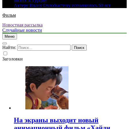
бизнес в Турции
Актеру Ивану Охлобыстину исполнилось 60 лет
Фильм
Новостная рассылка
Случайные новости
Меню
Найти:
Заголовки
На экраны выходит новый
анимационный фильм «Хайди.