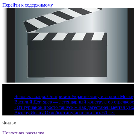
Перейти к содержимому
9 августа, 2026
Человек вождя. Он привил Украине мову и строил Москву 
Василий Дегтярев — легендарный конструктор стрелков
«От турчанок просто тащусь!» Как дагестанец мечтал уех
Актеру Ивану Охлобыстину исполнилось 60 лет
Фильм
Новостная рассылка