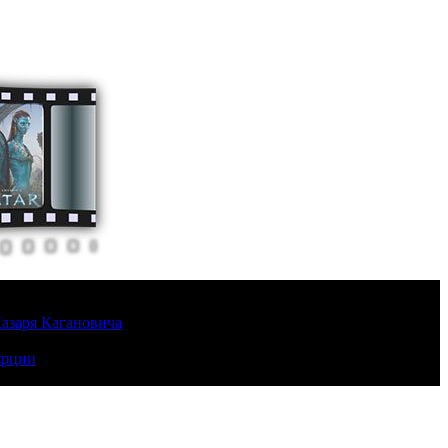
Лазаря Кагановича
урции