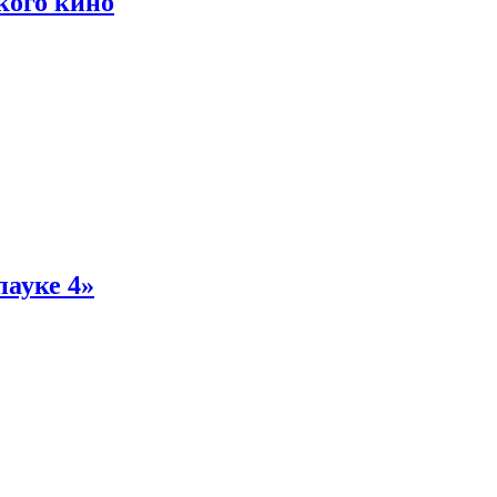
кого кино
пауке 4»