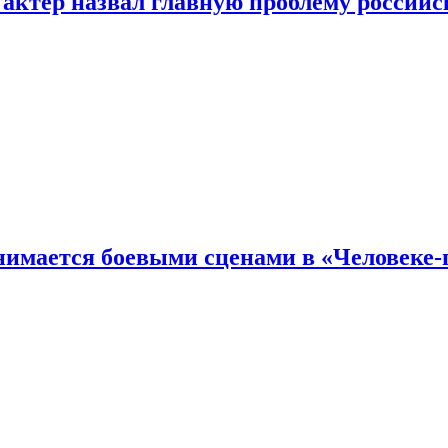
 актер назвал главную проблему российс
имается боевыми сценами в «Человеке-