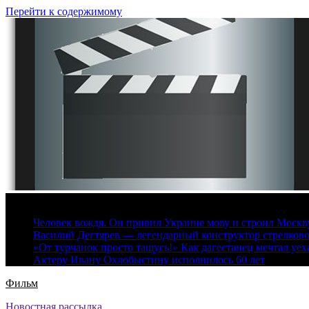
Перейти к содержимому
6 августа, 2026
Человек вождя. Он привил Украине мову и строил Москву 
Василий Дегтярев — легендарный конструктор стрелков
«От турчанок просто тащусь!» Как дагестанец мечтал уех
Актеру Ивану Охлобыстину исполнилось 60 лет
Фильм
Новостная рассылка