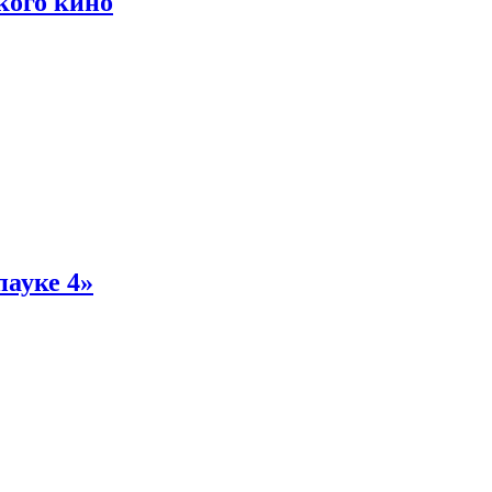
кого кино
пауке 4»