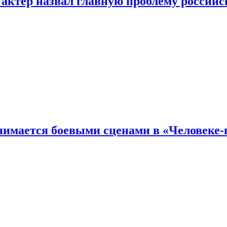
 актер назвал главную проблему российс
имается боевыми сценами в «Человеке-