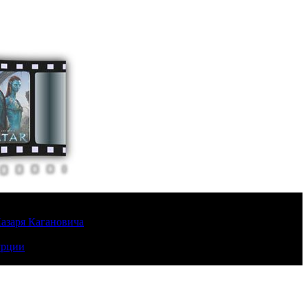
Лазаря Кагановича
урции