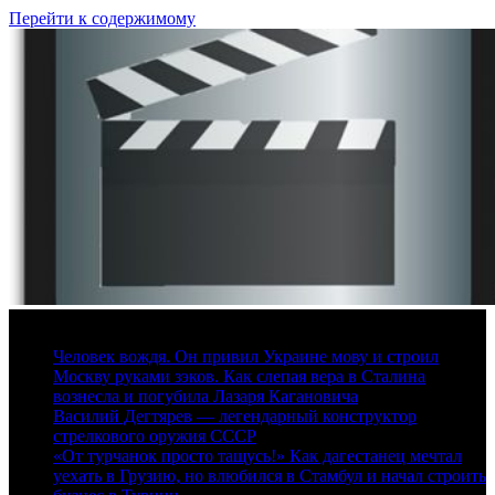
Перейти к содержимому
8 августа, 2026
Человек вождя. Он привил Украине мову и строил
Москву руками зэков. Как слепая вера в Сталина
вознесла и погубила Лазаря Кагановича
Василий Дегтярев — легендарный конструктор
стрелкового оружия СССР
«От турчанок просто тащусь!» Как дагестанец мечтал
уехать в Грузию, но влюбился в Стамбул и начал строить