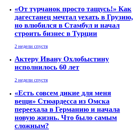
«От турчанок просто тащусь!» Как
дагестанец мечтал уехать в Грузию,
но влюбился в Стамбул и начал
строить бизнес в Турции
2 недели спустя
Актеру Ивану Охлобыстину
исполнилось 60 лет
2 недели спустя
«Есть совсем дикие для меня
вещи» Стюардесса из Омска
переехала в Германию и начала
новую жизнь. Что было самым
сложным?