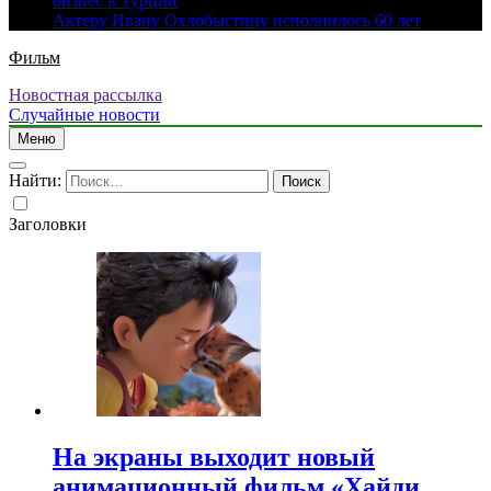
бизнес в Турции
Актеру Ивану Охлобыстину исполнилось 60 лет
Фильм
Новостная рассылка
Случайные новости
Меню
Найти:
Заголовки
На экраны выходит новый
анимационный фильм «Хайди.