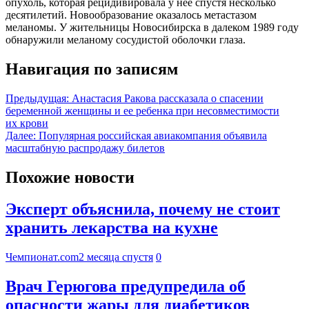
опухоль, которая рецидивировала у нее спустя несколько
десятилетий. Новообразование оказалось метастазом
меланомы. У жительницы Новосибирска в далеком 1989 году
обнаружили меланому сосудистой оболочки глаза.
Навигация по записям
Предыдущая:
Анастасия Ракова рассказала о спасении
беременной женщины и ее ребенка при несовместимости
их крови
Далее:
Популярная российская авиакомпания объявила
масштабную распродажу билетов
Похожие новости
Эксперт объяснила, почему не стоит
хранить лекарства на кухне
Чемпионат.com
2 месяца спустя
0
Врач Герюгова предупредила об
опасности жары для диабетиков