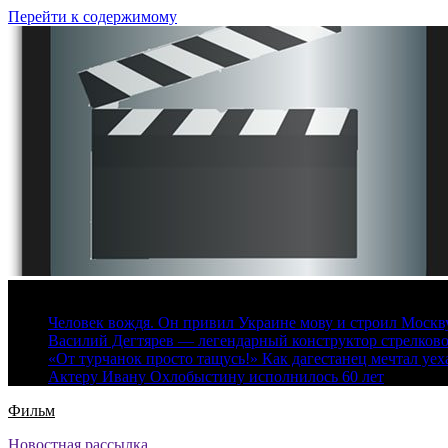
Перейти к содержимому
6 августа, 2026
Человек вождя. Он привил Украине мову и строил Москву 
Василий Дегтярев — легендарный конструктор стрелков
«От турчанок просто тащусь!» Как дагестанец мечтал уех
Актеру Ивану Охлобыстину исполнилось 60 лет
Фильм
Новостная рассылка