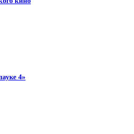
кого кино
пауке 4»