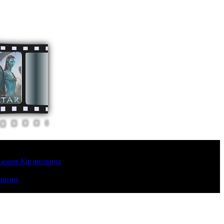
Лазаря Кагановича
урции