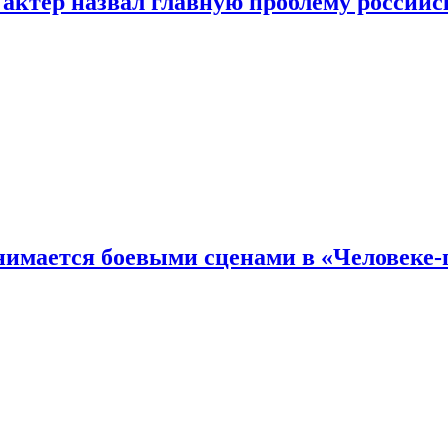
 актер назвал главную проблему российс
имается боевыми сценами в «Человеке-