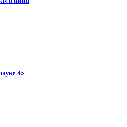
кого кино
пауке 4»