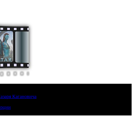
Лазаря Кагановича
урции