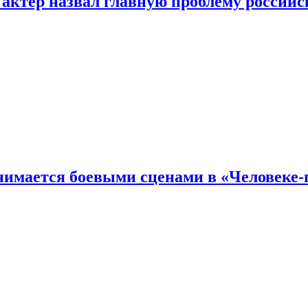
 актер назвал главную проблему российс
имается боевыми сценами в «Человеке-