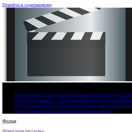
Перейти к содержимому
6 августа, 2026
Человек вождя. Он привил Украине мову и строил Москву 
Василий Дегтярев — легендарный конструктор стрелков
«От турчанок просто тащусь!» Как дагестанец мечтал уех
Актеру Ивану Охлобыстину исполнилось 60 лет
Фильм
Новостная рассылка