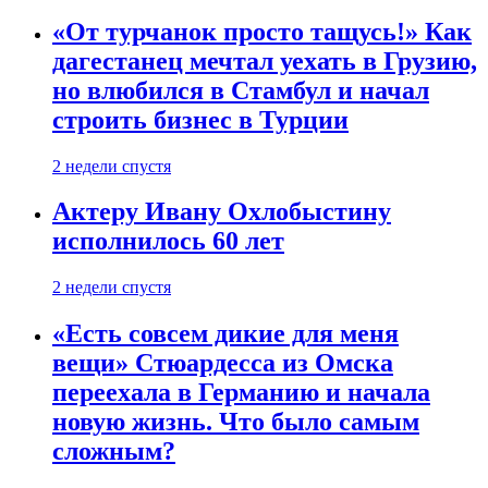
«От турчанок просто тащусь!» Как
дагестанец мечтал уехать в Грузию,
но влюбился в Стамбул и начал
строить бизнес в Турции
2 недели спустя
Актеру Ивану Охлобыстину
исполнилось 60 лет
2 недели спустя
«Есть совсем дикие для меня
вещи» Стюардесса из Омска
переехала в Германию и начала
новую жизнь. Что было самым
сложным?