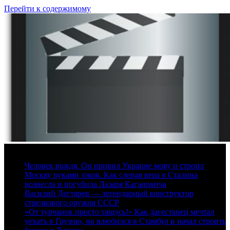
Перейти к содержимому
7 августа, 2026
Человек вождя. Он привил Украине мову и строил
Москву руками зэков. Как слепая вера в Сталина
вознесла и погубила Лазаря Кагановича
Василий Дегтярев — легендарный конструктор
стрелкового оружия СССР
«От турчанок просто тащусь!» Как дагестанец мечтал
уехать в Грузию, но влюбился в Стамбул и начал строить