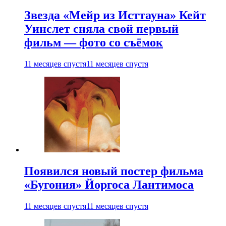
Звезда «Мейр из Исттауна» Кейт
Уинслет сняла свой первый
фильм — фото со съёмок
11 месяцев спустя
11 месяцев спустя
Появился новый постер фильма
«Бугония» Йоргоса Лантимоса
11 месяцев спустя
11 месяцев спустя