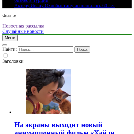
бизнес в Турции
Актеру Ивану Охлобыстину исполнилось 60 лет
Фильм
Новостная рассылка
Случайные новости
Меню
Найти:
Заголовки
На экраны выходит новый
анимационный фильм «Хайди.