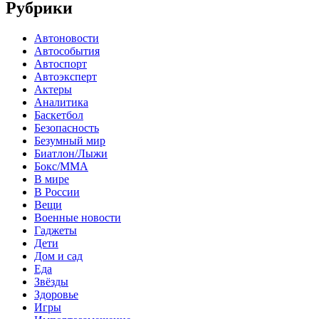
Рубрики
Автоновости
Автособытия
Автоспорт
Автоэксперт
Актеры
Аналитика
Баскетбол
Безопасность
Безумный мир
Биатлон/Лыжи
Бокс/MMA
В мире
В России
Вещи
Военные новости
Гаджеты
Дети
Дом и сад
Еда
Звёзды
Здоровье
Игры