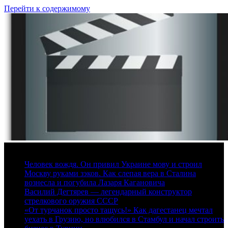
Перейти к содержимому
7 августа, 2026
Человек вождя. Он привил Украине мову и строил
Москву руками зэков. Как слепая вера в Сталина
вознесла и погубила Лазаря Кагановича
Василий Дегтярев — легендарный конструктор
стрелкового оружия СССР
«От турчанок просто тащусь!» Как дагестанец мечтал
уехать в Грузию, но влюбился в Стамбул и начал строить