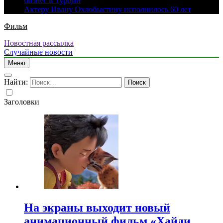
бизнес в Турции
Актеру Ивану Охлобыстину исполнилось 60 лет
Фильм
Новостная рассылка
Случайные новости
Меню
Найти:
Заголовки
На экраны выходит новый
анимационный фильм «Хайди.