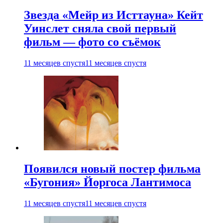
Звезда «Мейр из Исттауна» Кейт
Уинслет сняла свой первый
фильм — фото со съёмок
11 месяцев спустя
11 месяцев спустя
Появился новый постер фильма
«Бугония» Йоргоса Лантимоса
11 месяцев спустя
11 месяцев спустя