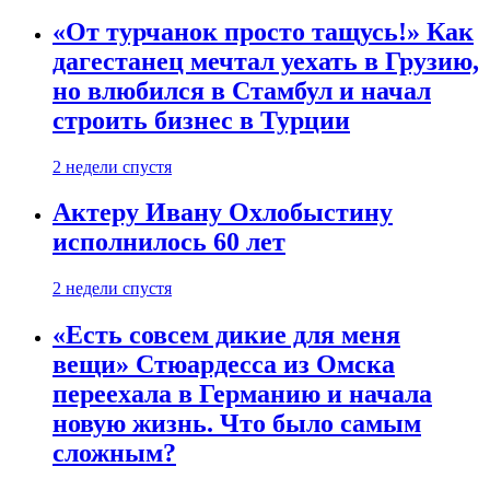
«От турчанок просто тащусь!» Как
дагестанец мечтал уехать в Грузию,
но влюбился в Стамбул и начал
строить бизнес в Турции
2 недели спустя
Актеру Ивану Охлобыстину
исполнилось 60 лет
2 недели спустя
«Есть совсем дикие для меня
вещи» Стюардесса из Омска
переехала в Германию и начала
новую жизнь. Что было самым
сложным?