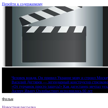
Перейти к содержимому
6 августа, 2026
Человек вождя. Он привил Украине мову и строил Москву 
Василий Дегтярев — легендарный конструктор стрелков
«От турчанок просто тащусь!» Как дагестанец мечтал уех
Актеру Ивану Охлобыстину исполнилось 60 лет
Фильм
Новостная рассылка