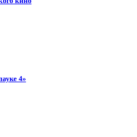
кого кино
пауке 4»