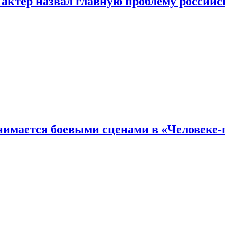
 актер назвал главную проблему российс
имается боевыми сценами в «Человеке-