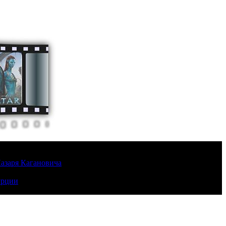
Лазаря Кагановича
урции