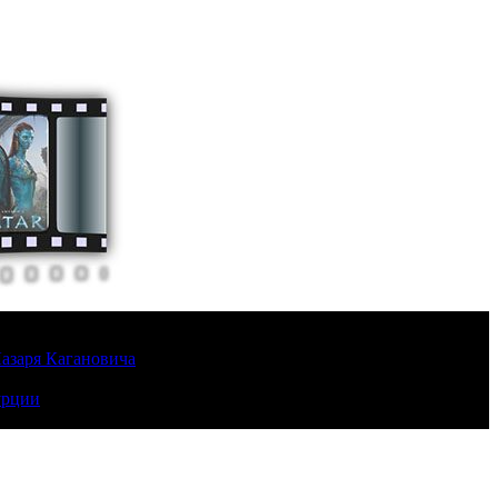
Лазаря Кагановича
урции