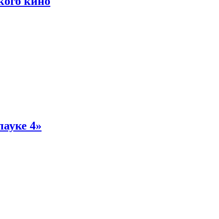
кого кино
пауке 4»