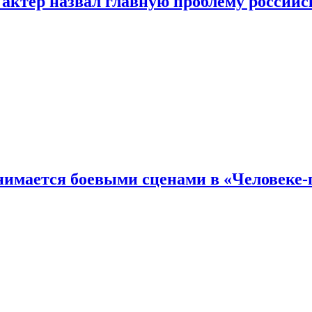
 актер назвал главную проблему российс
имается боевыми сценами в «Человеке-