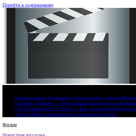
Перейти к содержимому
7 августа, 2026
Человек вождя. Он привил Украине мову и строил Москву 
Василий Дегтярев — легендарный конструктор стрелков
«От турчанок просто тащусь!» Как дагестанец мечтал уех
Актеру Ивану Охлобыстину исполнилось 60 лет
Фильм
Новостная рассылка