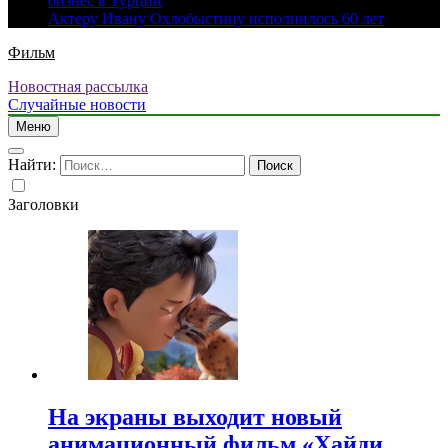
бизнес в Турции
Актеру Ивану Охлобыстину исполнилось 60 лет
Фильм
Новостная рассылка
Случайные новости
Меню
Найти:
Заголовки
На экраны выходит новый
анимационный фильм «Хайди.