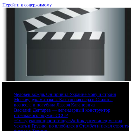
Перейти к содержимому
7 августа, 2026
Человек вождя. Он привил Украине мову и строил
Москву руками зэков. Как слепая вера в Сталина
вознесла и погубила Лазаря Кагановича
Василий Дегтярев — легендарный конструктор
стрелкового оружия СССР
«От турчанок просто тащусь!» Как дагестанец мечтал
уехать в Грузию, но влюбился в Стамбул и начал строить