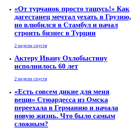
«От турчанок просто тащусь!» Как
дагестанец мечтал уехать в Грузию,
но влюбился в Стамбул и начал
строить бизнес в Турции
2 недели спустя
Актеру Ивану Охлобыстину
исполнилось 60 лет
2 недели спустя
«Есть совсем дикие для меня
вещи» Стюардесса из Омска
переехала в Германию и начала
новую жизнь. Что было самым
сложным?