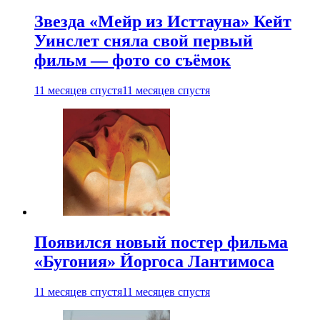
Звезда «Мейр из Исттауна» Кейт
Уинслет сняла свой первый
фильм — фото со съёмок
11 месяцев спустя
11 месяцев спустя
Появился новый постер фильма
«Бугония» Йоргоса Лантимоса
11 месяцев спустя
11 месяцев спустя