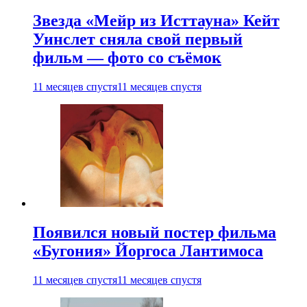
Звезда «Мейр из Исттауна» Кейт
Уинслет сняла свой первый
фильм — фото со съёмок
11 месяцев спустя
11 месяцев спустя
Появился новый постер фильма
«Бугония» Йоргоса Лантимоса
11 месяцев спустя
11 месяцев спустя