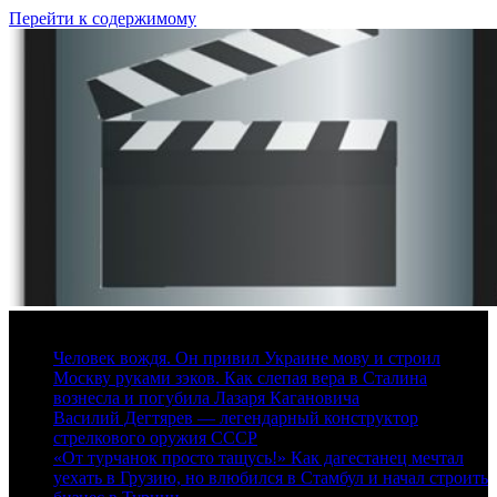
Перейти к содержимому
7 августа, 2026
Человек вождя. Он привил Украине мову и строил
Москву руками зэков. Как слепая вера в Сталина
вознесла и погубила Лазаря Кагановича
Василий Дегтярев — легендарный конструктор
стрелкового оружия СССР
«От турчанок просто тащусь!» Как дагестанец мечтал
уехать в Грузию, но влюбился в Стамбул и начал строить