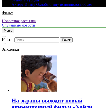
бизнес в Турции
Актеру Ивану Охлобыстину исполнилось 60 лет
Фильм
Новостная рассылка
Случайные новости
Меню
Найти:
Заголовки
На экраны выходит новый
анимационный фильм «Хайди.