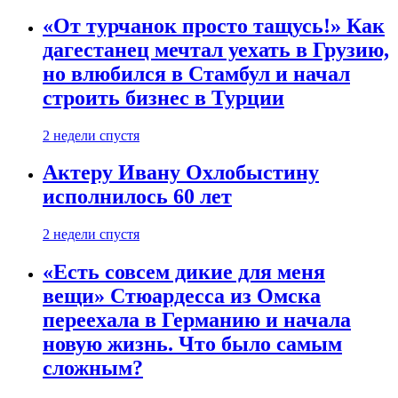
«От турчанок просто тащусь!» Как
дагестанец мечтал уехать в Грузию,
но влюбился в Стамбул и начал
строить бизнес в Турции
2 недели спустя
Актеру Ивану Охлобыстину
исполнилось 60 лет
2 недели спустя
«Есть совсем дикие для меня
вещи» Стюардесса из Омска
переехала в Германию и начала
новую жизнь. Что было самым
сложным?