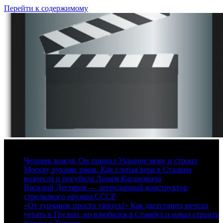
Перейти к содержимому
10 августа, 2026
Человек вождя. Он привил Украине мову и строил
Москву руками зэков. Как слепая вера в Сталина
вознесла и погубила Лазаря Кагановича
Василий Дегтярев — легендарный конструктор
стрелкового оружия СССР
«От турчанок просто тащусь!» Как дагестанец мечтал
уехать в Грузию, но влюбился в Стамбул и начал строить