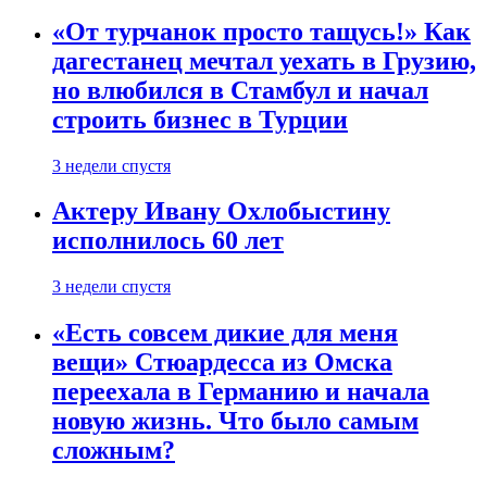
«От турчанок просто тащусь!» Как
дагестанец мечтал уехать в Грузию,
но влюбился в Стамбул и начал
строить бизнес в Турции
3 недели спустя
Актеру Ивану Охлобыстину
исполнилось 60 лет
3 недели спустя
«Есть совсем дикие для меня
вещи» Стюардесса из Омска
переехала в Германию и начала
новую жизнь. Что было самым
сложным?