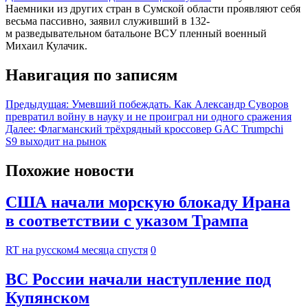
Наемники из других стран в Сумской области проявляют себя
весьма пассивно, заявил служивший в 132-
м разведывательном батальоне ВСУ пленный военный
Михаил Кулачик.
Навигация по записям
Предыдущая:
Умевший побеждать. Как Александр Суворов
превратил войну в науку и не проиграл ни одного сражения
Далее:
Флагманский трёхрядный кроссовер GAC Trumpchi
S9 выходит на рынок
Похожие новости
США начали морскую блокаду Ирана
в соответствии с указом Трампа
RT на русском
4 месяца спустя
0
ВС России начали наступление под
Купянском