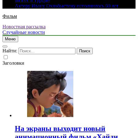
бизнес в Турции
Актеру Ивану Охлобыстину исполнилось 60 лет
Фильм
Новостная рассылка
Случайные новости
Меню
Найти:
Заголовки
На экраны выходит новый
анимационный фильм «Хайди.