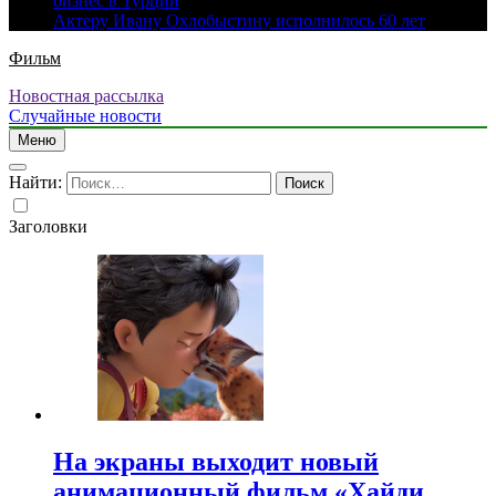
бизнес в Турции
Актеру Ивану Охлобыстину исполнилось 60 лет
Фильм
Новостная рассылка
Случайные новости
Меню
Найти:
Заголовки
На экраны выходит новый
анимационный фильм «Хайди.