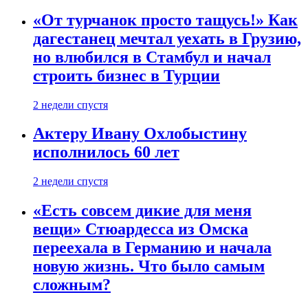
«От турчанок просто тащусь!» Как
дагестанец мечтал уехать в Грузию,
но влюбился в Стамбул и начал
строить бизнес в Турции
2 недели спустя
Актеру Ивану Охлобыстину
исполнилось 60 лет
2 недели спустя
«Есть совсем дикие для меня
вещи» Стюардесса из Омска
переехала в Германию и начала
новую жизнь. Что было самым
сложным?