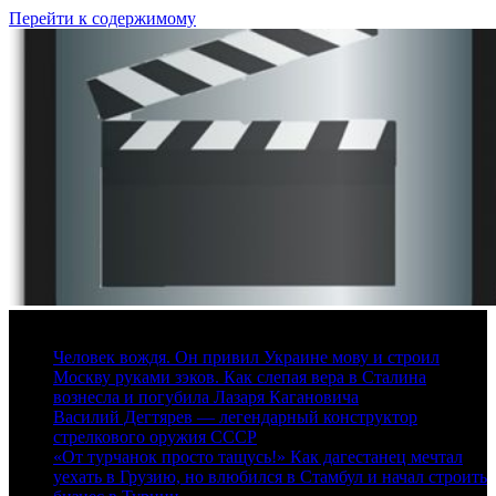
Перейти к содержимому
9 августа, 2026
Человек вождя. Он привил Украине мову и строил
Москву руками зэков. Как слепая вера в Сталина
вознесла и погубила Лазаря Кагановича
Василий Дегтярев — легендарный конструктор
стрелкового оружия СССР
«От турчанок просто тащусь!» Как дагестанец мечтал
уехать в Грузию, но влюбился в Стамбул и начал строить