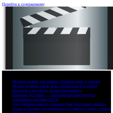
Перейти к содержимому
7 августа, 2026
Человек вождя. Он привил Украине мову и строил
Москву руками зэков. Как слепая вера в Сталина
вознесла и погубила Лазаря Кагановича
Василий Дегтярев — легендарный конструктор
стрелкового оружия СССР
«От турчанок просто тащусь!» Как дагестанец мечтал
уехать в Грузию, но влюбился в Стамбул и начал строить