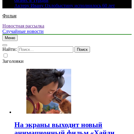
бизнес в Турции
Актеру Ивану Охлобыстину исполнилось 60 лет
Фильм
Новостная рассылка
Случайные новости
Меню
Найти:
Заголовки
На экраны выходит новый
анимационный фильм «Хайди.