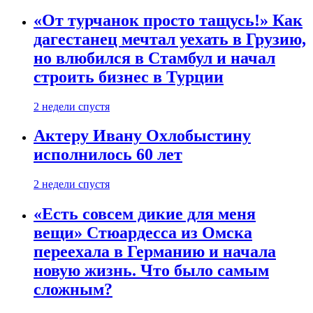
«От турчанок просто тащусь!» Как
дагестанец мечтал уехать в Грузию,
но влюбился в Стамбул и начал
строить бизнес в Турции
2 недели спустя
Актеру Ивану Охлобыстину
исполнилось 60 лет
2 недели спустя
«Есть совсем дикие для меня
вещи» Стюардесса из Омска
переехала в Германию и начала
новую жизнь. Что было самым
сложным?