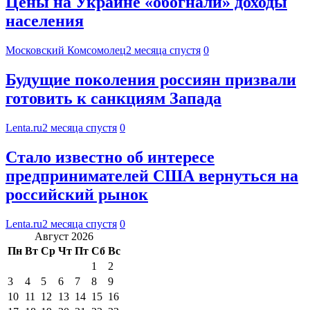
Цены на Украине «обогнали» доходы
населения
Московский Комсомолец
2 месяца спустя
0
Будущие поколения россиян призвали
готовить к санкциям Запада
Lenta.ru
2 месяца спустя
0
Стало известно об интересе
предпринимателей США вернуться на
российский рынок
Lenta.ru
2 месяца спустя
0
Август 2026
Пн
Вт
Ср
Чт
Пт
Сб
Вс
1
2
3
4
5
6
7
8
9
10
11
12
13
14
15
16