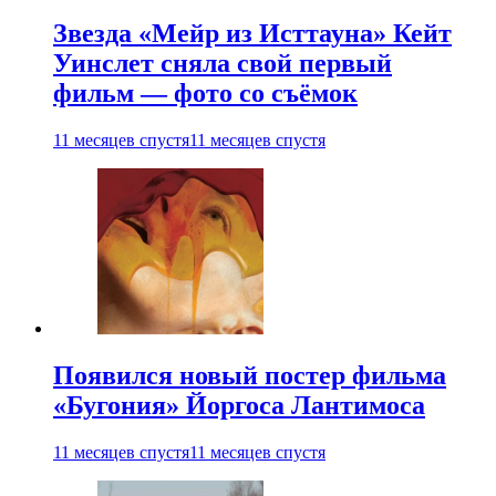
Звезда «Мейр из Исттауна» Кейт
Уинслет сняла свой первый
фильм — фото со съёмок
11 месяцев спустя
11 месяцев спустя
Появился новый постер фильма
«Бугония» Йоргоса Лантимоса
11 месяцев спустя
11 месяцев спустя