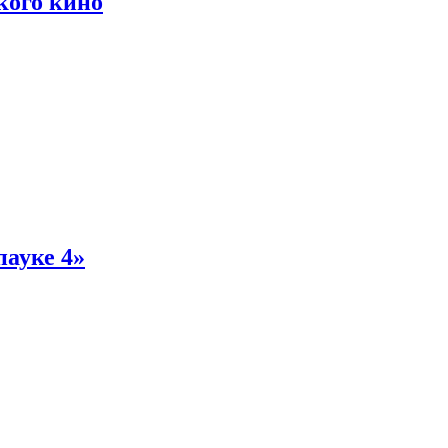
кого кино
пауке 4»