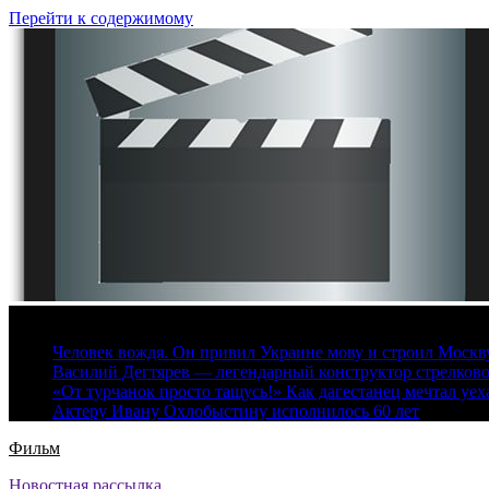
Перейти к содержимому
7 августа, 2026
Человек вождя. Он привил Украине мову и строил Москву 
Василий Дегтярев — легендарный конструктор стрелков
«От турчанок просто тащусь!» Как дагестанец мечтал уех
Актеру Ивану Охлобыстину исполнилось 60 лет
Фильм
Новостная рассылка