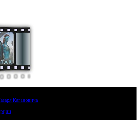
Лазаря Кагановича
урции