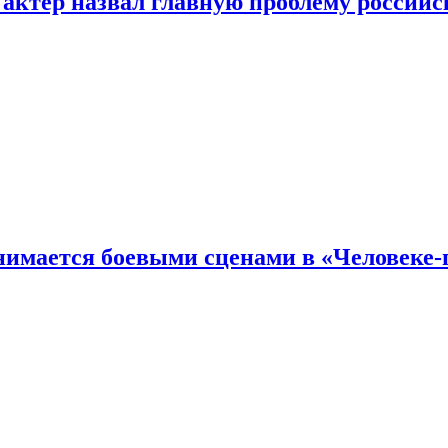
 актер назвал главную проблему российс
имается боевыми сценами в «Человеке-