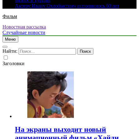
бизнес в Турции
Актеру Ивану Охлобыстину исполнилось 60 лет
Фильм
Новостная рассылка
Случайные новости
Меню
Найти:
Заголовки
На экраны выходит новый
анимационный фильм «Хайди.