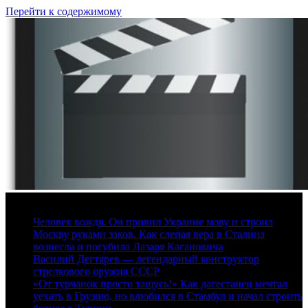
Перейти к содержимому
6 августа, 2026
Человек вождя. Он привил Украине мову и строил
Москву руками зэков. Как слепая вера в Сталина
вознесла и погубила Лазаря Кагановича
Василий Дегтярев — легендарный конструктор
стрелкового оружия СССР
«От турчанок просто тащусь!» Как дагестанец мечтал
уехать в Грузию, но влюбился в Стамбул и начал строить