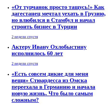
«От турчанок просто тащусь!» Как
дагестанец мечтал уехать в Грузию,
но влюбился в Стамбул и начал
строить бизнес в Турции
2 недели спустя
Актеру Ивану Охлобыстину
исполнилось 60 лет
2 недели спустя
«Есть совсем дикие для меня
вещи» Стюардесса из Омска
переехала в Германию и начала
новую жизнь. Что было самым
сложным?