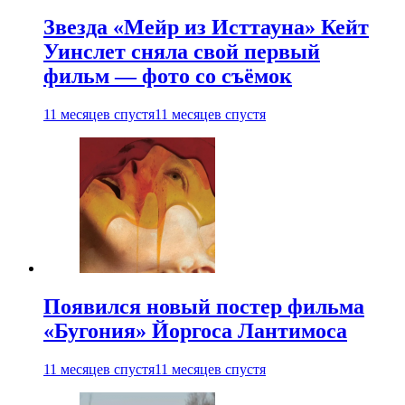
Звезда «Мейр из Исттауна» Кейт
Уинслет сняла свой первый
фильм — фото со съёмок
11 месяцев спустя
11 месяцев спустя
Появился новый постер фильма
«Бугония» Йоргоса Лантимоса
11 месяцев спустя
11 месяцев спустя