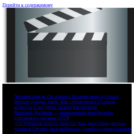
Перейти к содержимому
8 августа, 2026
Человек вождя. Он привил Украине мову и строил
Москву руками зэков. Как слепая вера в Сталина
вознесла и погубила Лазаря Кагановича
Василий Дегтярев — легендарный конструктор
стрелкового оружия СССР
«От турчанок просто тащусь!» Как дагестанец мечтал
уехать в Грузию, но влюбился в Стамбул и начал строить