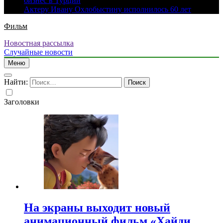
бизнес в Турции
Актеру Ивану Охлобыстину исполнилось 60 лет
Фильм
Новостная рассылка
Случайные новости
Меню
Найти:
Заголовки
На экраны выходит новый
анимационный фильм «Хайди.