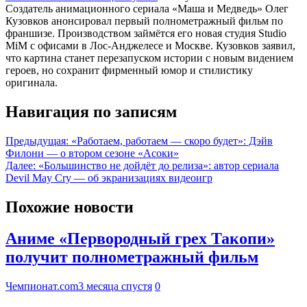
Создатель анимационного сериала «Маша и Медведь» Олег
Кузовков анонсировал первый полнометражный фильм по
франшизе. Производством займётся его новая студия Studio
MiM с офисами в Лос-Анджелесе и Москве. Кузовков заявил,
что картина станет перезапуском истории с новым видением
героев, но сохранит фирменный юмор и стилистику
оригинала.
Навигация по записям
Предыдущая:
«Работаем, работаем — скоро будет»: Дэйв
Филони — о втором сезоне «Асоки»
Далее:
«Большинство не дойдёт до релиза»: автор сериала
Devil May Cry — об экранизациях видеоигр
Похожие новости
Аниме «Первородный грех Такопи»
получит полнометражный фильм
Чемпионат.com
3 месяца спустя
0