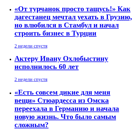
«От турчанок просто тащусь!» Как
дагестанец мечтал уехать в Грузию,
но влюбился в Стамбул и начал
строить бизнес в Турции
2 недели спустя
Актеру Ивану Охлобыстину
исполнилось 60 лет
2 недели спустя
«Есть совсем дикие для меня
вещи» Стюардесса из Омска
переехала в Германию и начала
новую жизнь. Что было самым
сложным?