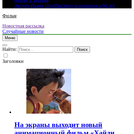
бизнес в Турции
Актеру Ивану Охлобыстину исполнилось 60 лет
Фильм
Новостная рассылка
Случайные новости
Меню
Найти:
Заголовки
На экраны выходит новый
анимационный фильм «Хайди.