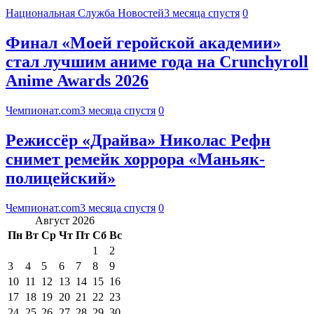
Национальная Служба Новостей
3 месяца спустя
0
Финал «Моей геройской академии»
стал лучшим аниме года на Crunchyroll
Anime Awards 2026
Чемпионат.com
3 месяца спустя
0
Режиссёр «Драйва» Николас Рефн
снимет ремейк хоррора «Маньяк-
полицейский»
Чемпионат.com
3 месяца спустя
0
Август 2026
Пн
Вт
Ср
Чт
Пт
Сб
Вс
1
2
3
4
5
6
7
8
9
10
11
12
13
14
15
16
17
18
19
20
21
22
23
24
25
26
27
28
29
30