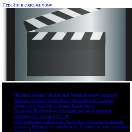
Перейти к содержимому
9 августа, 2026
Человек вождя. Он привил Украине мову и строил
Москву руками зэков. Как слепая вера в Сталина
вознесла и погубила Лазаря Кагановича
Василий Дегтярев — легендарный конструктор
стрелкового оружия СССР
«От турчанок просто тащусь!» Как дагестанец мечтал
уехать в Грузию, но влюбился в Стамбул и начал строить