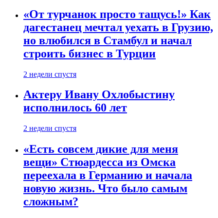
«От турчанок просто тащусь!» Как
дагестанец мечтал уехать в Грузию,
но влюбился в Стамбул и начал
строить бизнес в Турции
2 недели спустя
Актеру Ивану Охлобыстину
исполнилось 60 лет
2 недели спустя
«Есть совсем дикие для меня
вещи» Стюардесса из Омска
переехала в Германию и начала
новую жизнь. Что было самым
сложным?