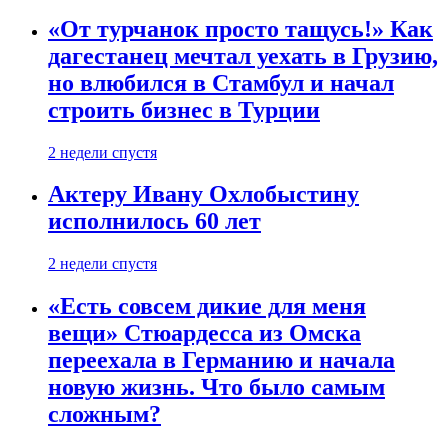
«От турчанок просто тащусь!» Как
дагестанец мечтал уехать в Грузию,
но влюбился в Стамбул и начал
строить бизнес в Турции
2 недели спустя
Актеру Ивану Охлобыстину
исполнилось 60 лет
2 недели спустя
«Есть совсем дикие для меня
вещи» Стюардесса из Омска
переехала в Германию и начала
новую жизнь. Что было самым
сложным?