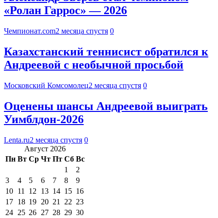
«Ролан Гаррос» — 2026
Чемпионат.com
2 месяца спустя
0
Казахстанский теннисист обратился к
Андреевой с необычной просьбой
Московский Комсомолец
2 месяца спустя
0
Оценены шансы Андреевой выиграть
Уимблдон-2026
Lenta.ru
2 месяца спустя
0
Август 2026
Пн
Вт
Ср
Чт
Пт
Сб
Вс
1
2
3
4
5
6
7
8
9
10
11
12
13
14
15
16
17
18
19
20
21
22
23
24
25
26
27
28
29
30