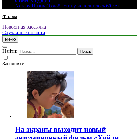
бизнес в Турции
Актеру Ивану Охлобыстину исполнилось 60 лет
Фильм
Новостная рассылка
Случайные новости
Меню
Найти:
Заголовки
На экраны выходит новый
анимационный фильм «Хайди.