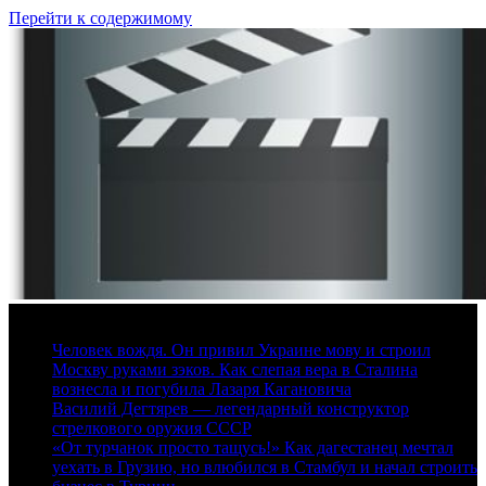
Перейти к содержимому
7 августа, 2026
Человек вождя. Он привил Украине мову и строил
Москву руками зэков. Как слепая вера в Сталина
вознесла и погубила Лазаря Кагановича
Василий Дегтярев — легендарный конструктор
стрелкового оружия СССР
«От турчанок просто тащусь!» Как дагестанец мечтал
уехать в Грузию, но влюбился в Стамбул и начал строить