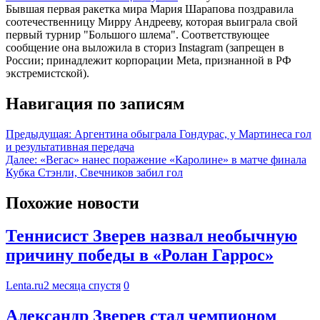
Бывшая первая ракетка мира Мария Шарапова поздравила
соотечественницу Мирру Андрееву, которая выиграла свой
первый турнир "Большого шлема". Соответствующее
сообщение она выложила в сториз Instagram (запрещен в
России; принадлежит корпорации Meta, признанной в РФ
экстремистской).
Навигация по записям
Предыдущая:
Аргентина обыграла Гондурас, у Мартинеса гол
и результативная передача
Далее:
«Вегас» нанес поражение «Каролине» в матче финала
Кубка Стэнли, Свечников забил гол
Похожие новости
Теннисист Зверев назвал необычную
причину победы в «Ролан Гаррос»
Lenta.ru
2 месяца спустя
0
Александр Зверев стал чемпионом