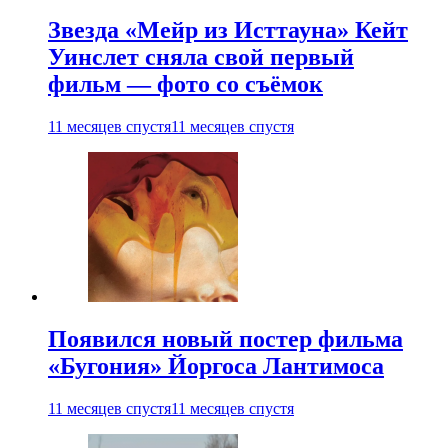
Звезда «Мейр из Исттауна» Кейт
Уинслет сняла свой первый
фильм — фото со съёмок
11 месяцев спустя
11 месяцев спустя
Появился новый постер фильма
«Бугония» Йоргоса Лантимоса
11 месяцев спустя
11 месяцев спустя