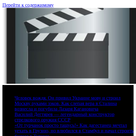
Перейти к содержимому
6 августа, 2026
Человек вождя. Он привил Украине мову и строил
Москву руками зэков. Как слепая вера в Сталина
вознесла и погубила Лазаря Кагановича
Василий Дегтярев — легендарный конструктор
стрелкового оружия СССР
«От турчанок просто тащусь!» Как дагестанец мечтал
уехать в Грузию, но влюбился в Стамбул и начал строить