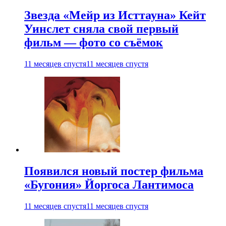
Звезда «Мейр из Исттауна» Кейт
Уинслет сняла свой первый
фильм — фото со съёмок
11 месяцев спустя
11 месяцев спустя
Появился новый постер фильма
«Бугония» Йоргоса Лантимоса
11 месяцев спустя
11 месяцев спустя