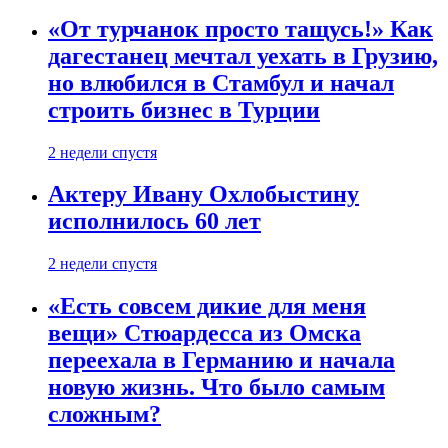
«От турчанок просто тащусь!» Как
дагестанец мечтал уехать в Грузию,
но влюбился в Стамбул и начал
строить бизнес в Турции
2 недели спустя
Актеру Ивану Охлобыстину
исполнилось 60 лет
2 недели спустя
«Есть совсем дикие для меня
вещи» Стюардесса из Омска
переехала в Германию и начала
новую жизнь. Что было самым
сложным?