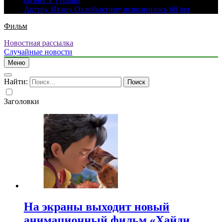
бизнес в Турции
Актеру Ивану Охлобыстину исполнилось 60 лет
Фильм
Новостная рассылка
Случайные новости
Меню
Найти:
Заголовки
На экраны выходит новый
анимационный фильм «Хайди.