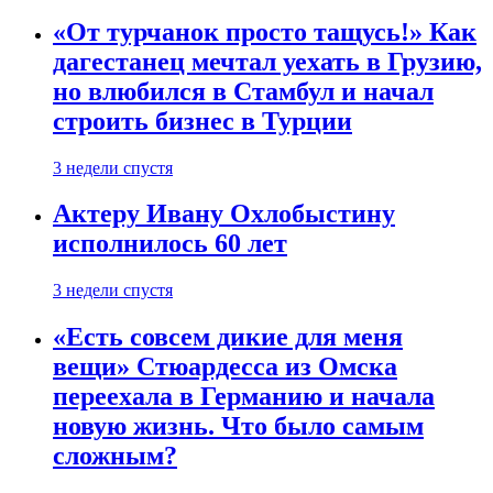
«От турчанок просто тащусь!» Как
дагестанец мечтал уехать в Грузию,
но влюбился в Стамбул и начал
строить бизнес в Турции
3 недели спустя
Актеру Ивану Охлобыстину
исполнилось 60 лет
3 недели спустя
«Есть совсем дикие для меня
вещи» Стюардесса из Омска
переехала в Германию и начала
новую жизнь. Что было самым
сложным?