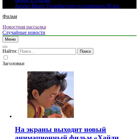
бизнес в Турции
Актеру Ивану Охлобыстину исполнилось 60 лет
Фильм
Новостная рассылка
Случайные новости
Меню
Найти:
Заголовки
На экраны выходит новый
анимационный фильм «Хайди.