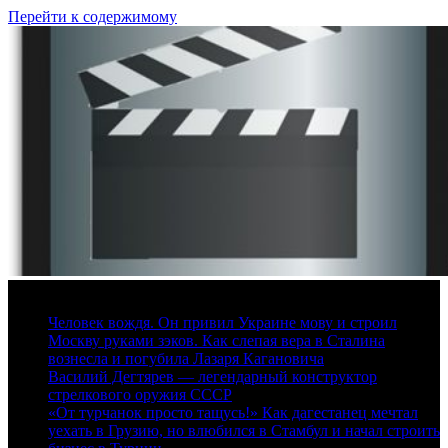
Перейти к содержимому
10 августа, 2026
Человек вождя. Он привил Украине мову и строил
Москву руками зэков. Как слепая вера в Сталина
вознесла и погубила Лазаря Кагановича
Василий Дегтярев — легендарный конструктор
стрелкового оружия СССР
«От турчанок просто тащусь!» Как дагестанец мечтал
уехать в Грузию, но влюбился в Стамбул и начал строить