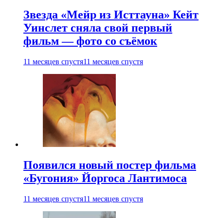
Звезда «Мейр из Исттауна» Кейт
Уинслет сняла свой первый
фильм — фото со съёмок
11 месяцев спустя
11 месяцев спустя
Появился новый постер фильма
«Бугония» Йоргоса Лантимоса
11 месяцев спустя
11 месяцев спустя