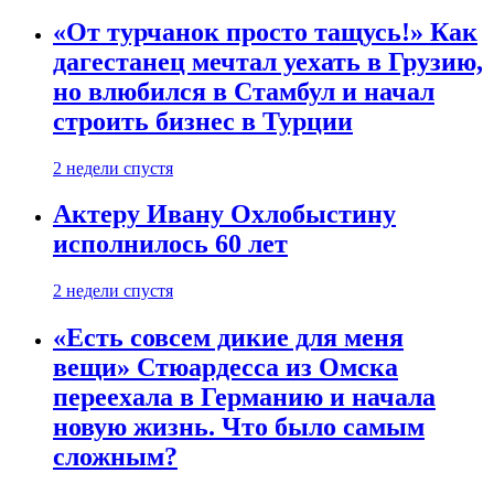
«От турчанок просто тащусь!» Как
дагестанец мечтал уехать в Грузию,
но влюбился в Стамбул и начал
строить бизнес в Турции
2 недели спустя
Актеру Ивану Охлобыстину
исполнилось 60 лет
2 недели спустя
«Есть совсем дикие для меня
вещи» Стюардесса из Омска
переехала в Германию и начала
новую жизнь. Что было самым
сложным?