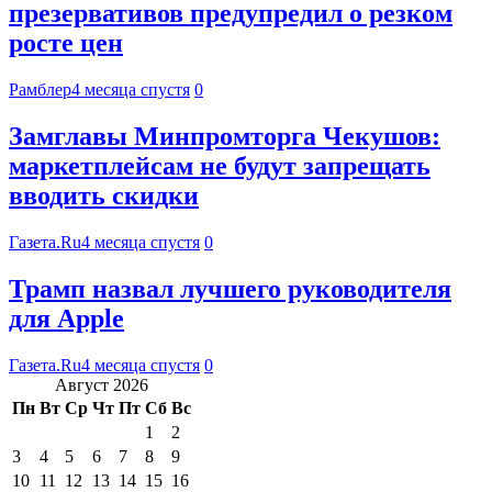
презервативов предупредил о резком
росте цен
Рамблер
4 месяца спустя
0
Замглавы Минпромторга Чекушов:
маркетплейсам не будут запрещать
вводить скидки
Газета.Ru
4 месяца спустя
0
Трамп назвал лучшего руководителя
для Apple
Газета.Ru
4 месяца спустя
0
Август 2026
Пн
Вт
Ср
Чт
Пт
Сб
Вс
1
2
3
4
5
6
7
8
9
10
11
12
13
14
15
16