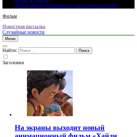
бизнес в Турции
Актеру Ивану Охлобыстину исполнилось 60 лет
Фильм
Новостная рассылка
Случайные новости
Меню
Найти:
Заголовки
На экраны выходит новый
анимационный фильм «Хайди.