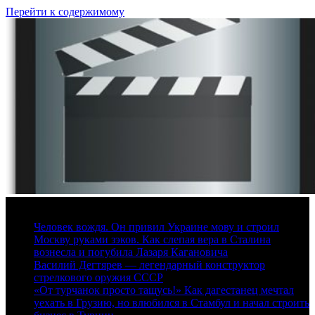
Перейти к содержимому
7 августа, 2026
Человек вождя. Он привил Украине мову и строил
Москву руками зэков. Как слепая вера в Сталина
вознесла и погубила Лазаря Кагановича
Василий Дегтярев — легендарный конструктор
стрелкового оружия СССР
«От турчанок просто тащусь!» Как дагестанец мечтал
уехать в Грузию, но влюбился в Стамбул и начал строить