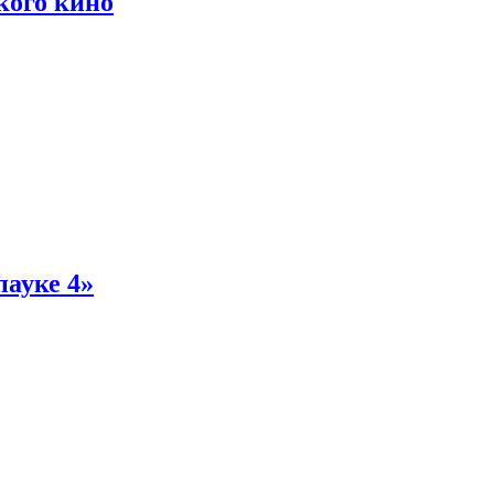
кого кино
пауке 4»