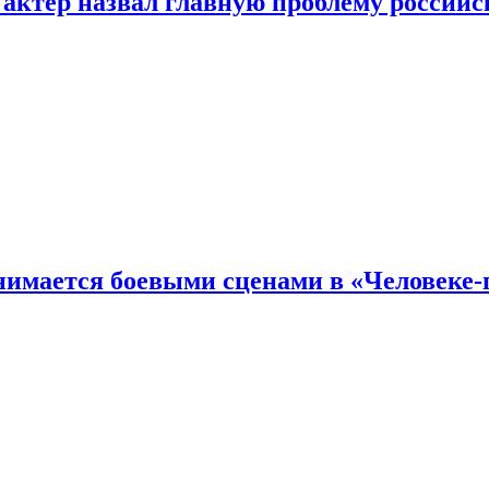
 актер назвал главную проблему российс
имается боевыми сценами в «Человеке-