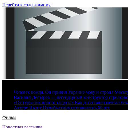
Перейти к содержимому
8 августа, 2026
Человек вождя. Он привил Украине мову и строил Москву 
Василий Дегтярев — легендарный конструктор стрелков
«От турчанок просто тащусь!» Как дагестанец мечтал уех
Актеру Ивану Охлобыстину исполнилось 60 лет
Фильм
Новостная рассылка