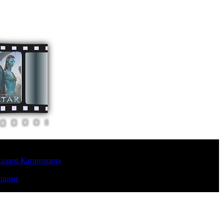
Лазаря Кагановича
урции