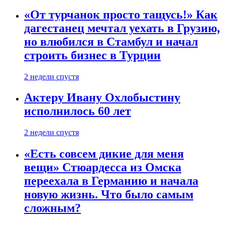
«От турчанок просто тащусь!» Как
дагестанец мечтал уехать в Грузию,
но влюбился в Стамбул и начал
строить бизнес в Турции
2 недели спустя
Актеру Ивану Охлобыстину
исполнилось 60 лет
2 недели спустя
«Есть совсем дикие для меня
вещи» Стюардесса из Омска
переехала в Германию и начала
новую жизнь. Что было самым
сложным?