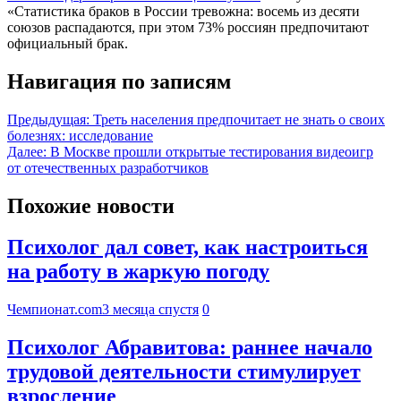
«Статистика браков в России тревожна: восемь из десяти
союзов распадаются, при этом 73% россиян предпочитают
официальный брак.
Навигация по записям
Предыдущая:
Треть населения предпочитает не знать о своих
болезнях: исследование
Далее:
В Москве прошли открытые тестирования видеоигр
от отечественных разработчиков
Похожие новости
Психолог дал совет, как настроиться
на работу в жаркую погоду
Чемпионат.com
3 месяца спустя
0
Психолог Абравитова: раннее начало
трудовой деятельности стимулирует
взросление