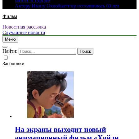
бизнес в Турции
Актеру Ивану Охлобыстину исполнилось 60 лет
Фильм
Новостная рассылка
Случайные новости
Меню
Найти:
Заголовки
На экраны выходит новый
анимационный фильм «Хайди.