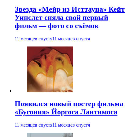
Звезда «Мейр из Исттауна» Кейт
Уинслет сняла свой первый
фильм — фото со съёмок
11 месяцев спустя
11 месяцев спустя
Появился новый постер фильма
«Бугония» Йоргоса Лантимоса
11 месяцев спустя
11 месяцев спустя