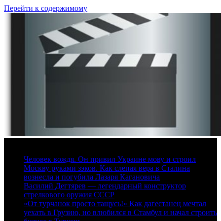
Перейти к содержимому
7 августа, 2026
Человек вождя. Он привил Украине мову и строил
Москву руками зэков. Как слепая вера в Сталина
вознесла и погубила Лазаря Кагановича
Василий Дегтярев — легендарный конструктор
стрелкового оружия СССР
«От турчанок просто тащусь!» Как дагестанец мечтал
уехать в Грузию, но влюбился в Стамбул и начал строить