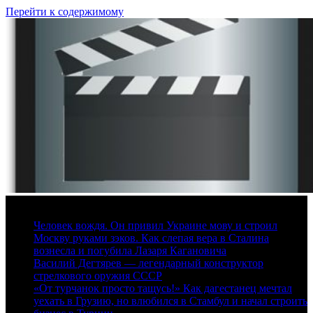
Перейти к содержимому
7 августа, 2026
Человек вождя. Он привил Украине мову и строил
Москву руками зэков. Как слепая вера в Сталина
вознесла и погубила Лазаря Кагановича
Василий Дегтярев — легендарный конструктор
стрелкового оружия СССР
«От турчанок просто тащусь!» Как дагестанец мечтал
уехать в Грузию, но влюбился в Стамбул и начал строить