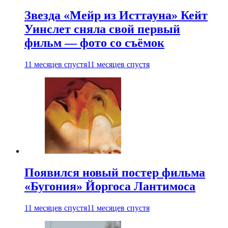
Звезда «Мейр из Исттауна» Кейт
Уинслет сняла свой первый
фильм — фото со съёмок
11 месяцев спустя
11 месяцев спустя
Появился новый постер фильма
«Бугония» Йоргоса Лантимоса
11 месяцев спустя
11 месяцев спустя