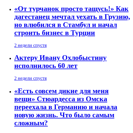
«От турчанок просто тащусь!» Как
дагестанец мечтал уехать в Грузию,
но влюбился в Стамбул и начал
строить бизнес в Турции
2 недели спустя
Актеру Ивану Охлобыстину
исполнилось 60 лет
2 недели спустя
«Есть совсем дикие для меня
вещи» Стюардесса из Омска
переехала в Германию и начала
новую жизнь. Что было самым
сложным?