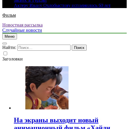
бизнес в Турции
Актеру Ивану Охлобыстину исполнилось 60 лет
Фильм
Новостная рассылка
Случайные новости
Меню
Найти:
Заголовки
На экраны выходит новый
анимационный фильм «Хайди.