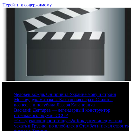
Перейти к содержимому
8 августа, 2026
Человек вождя. Он привил Украине мову и строил
Москву руками зэков. Как слепая вера в Сталина
вознесла и погубила Лазаря Кагановича
Василий Дегтярев — легендарный конструктор
стрелкового оружия СССР
«От турчанок просто тащусь!» Как дагестанец мечтал
уехать в Грузию, но влюбился в Стамбул и начал строить