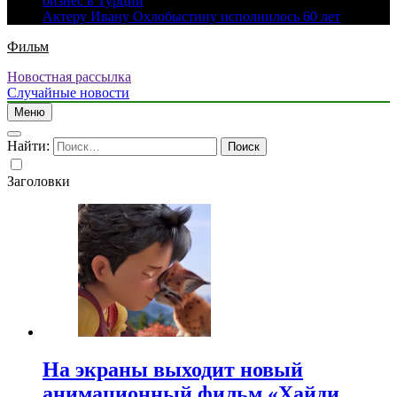
бизнес в Турции
Актеру Ивану Охлобыстину исполнилось 60 лет
Фильм
Новостная рассылка
Случайные новости
Меню
Найти:
Заголовки
На экраны выходит новый
анимационный фильм «Хайди.