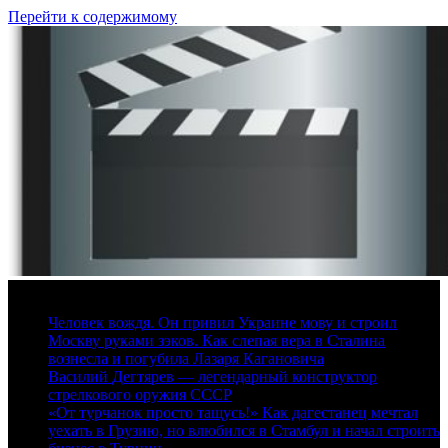
Перейти к содержимому
8 августа, 2026
Человек вождя. Он привил Украине мову и строил
Москву руками зэков. Как слепая вера в Сталина
вознесла и погубила Лазаря Кагановича
Василий Дегтярев — легендарный конструктор
стрелкового оружия СССР
«От турчанок просто тащусь!» Как дагестанец мечтал
уехать в Грузию, но влюбился в Стамбул и начал строить