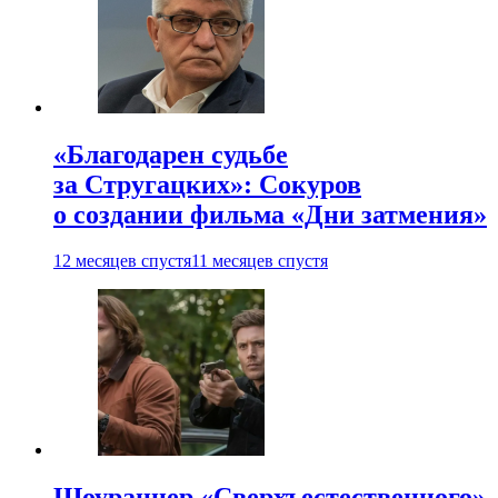
«Благодарен судьбе
за Стругацких»: Сокуров
о создании фильма «Дни затмения»
12 месяцев спустя
11 месяцев спустя
Шоураннер «Сверхъестественного»