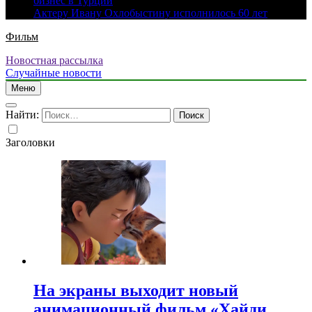
бизнес в Турции
Актеру Ивану Охлобыстину исполнилось 60 лет
Фильм
Новостная рассылка
Случайные новости
Меню
Найти:
Заголовки
На экраны выходит новый
анимационный фильм «Хайди.