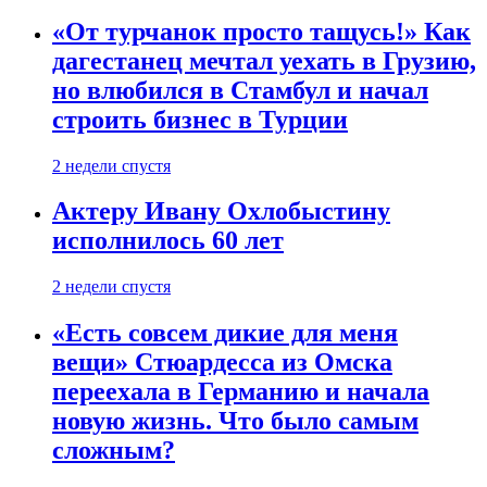
«От турчанок просто тащусь!» Как
дагестанец мечтал уехать в Грузию,
но влюбился в Стамбул и начал
строить бизнес в Турции
2 недели спустя
Актеру Ивану Охлобыстину
исполнилось 60 лет
2 недели спустя
«Есть совсем дикие для меня
вещи» Стюардесса из Омска
переехала в Германию и начала
новую жизнь. Что было самым
сложным?