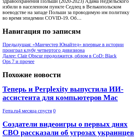
здравоохранения Польши (2020-2023) Адама Недзельского
избили в населенном пункте Седлец в Велькопольском
воеводстве на западе Польши за проводимую им политику
во время эпидемии COVID-19. Об…
Навигация по записям
Предыдущая:
«Манчестер Юнайтед» впервые в истории
проиграл клубу четвертого дивизиона
Далее:
Clair Obscur продолжится, облом в CoD: Black
Ops 7 и прочее
Похожие новости
Теперь и Perplexity выпустила ИИ-
ассистента для компьютеров Mac
Ferra.ru
4 месяца спустя
0
Создатели видеоигры о первых днях
СВО рассказали об угрозах украинцев