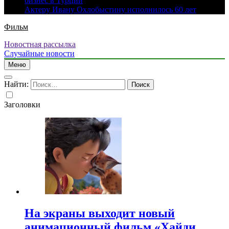
бизнес в Турции
Актеру Ивану Охлобыстину исполнилось 60 лет
Фильм
Новостная рассылка
Случайные новости
Меню
Найти:
Заголовки
На экраны выходит новый
анимационный фильм «Хайди.