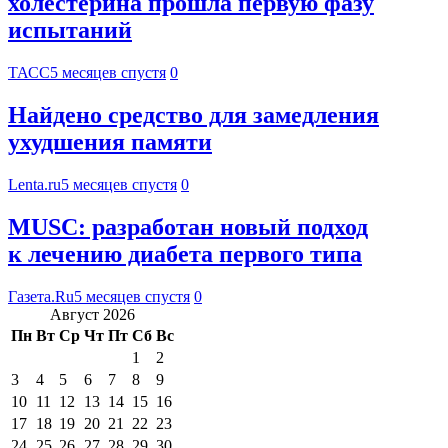
холестерина прошла первую фазу
испытаний
ТАСС
5 месяцев спустя
0
Найдено средство для замедления
ухудшения памяти
Lenta.ru
5 месяцев спустя
0
MUSC: разработан новый подход
к лечению диабета первого типа
Газета.Ru
5 месяцев спустя
0
Август 2026
Пн
Вт
Ср
Чт
Пт
Сб
Вс
1
2
3
4
5
6
7
8
9
10
11
12
13
14
15
16
17
18
19
20
21
22
23
24
25
26
27
28
29
30