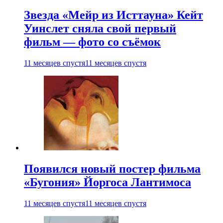
Звезда «Мейр из Исттауна» Кейт
Уинслет сняла свой первый
фильм — фото со съёмок
11 месяцев спустя
11 месяцев спустя
Появился новый постер фильма
«Бугония» Йоргоса Лантимоса
11 месяцев спустя
11 месяцев спустя