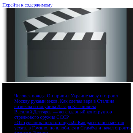
Перейти к содержимому
6 августа, 2026
Человек вождя. Он привил Украине мову и строил
Москву руками зэков. Как слепая вера в Сталина
вознесла и погубила Лазаря Кагановича
Василий Дегтярев — легендарный конструктор
стрелкового оружия СССР
«От турчанок просто тащусь!» Как дагестанец мечтал
уехать в Грузию, но влюбился в Стамбул и начал строить