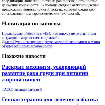
координации движений, потерей равновесия, неточностью
движений конечностей. В помощь людям с атаксией ученые
предложили инновационный рюкзак, который создавался
с использованием аэрокосмических технологий.
Навигация по записям
Предыдущая:
Губерниев: «IBU нас никуда не пустит, пока
ситуация в мире остается прежней»
Далее:
Путин: смещение центра мировой экономики в Азию
открывает новые возможности
Похожие новости
Раскрыт механизм, ускоряющий
развитие рака груди при питании
жирной пищей
ТАСС
5 месяцев спустя
0
Генная терапия для лечения избытка