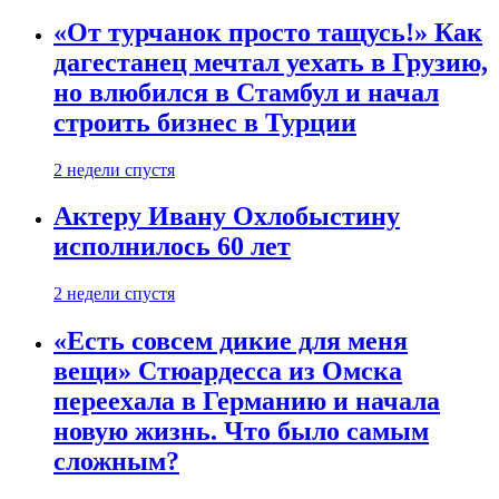
«От турчанок просто тащусь!» Как
дагестанец мечтал уехать в Грузию,
но влюбился в Стамбул и начал
строить бизнес в Турции
2 недели спустя
Актеру Ивану Охлобыстину
исполнилось 60 лет
2 недели спустя
«Есть совсем дикие для меня
вещи» Стюардесса из Омска
переехала в Германию и начала
новую жизнь. Что было самым
сложным?