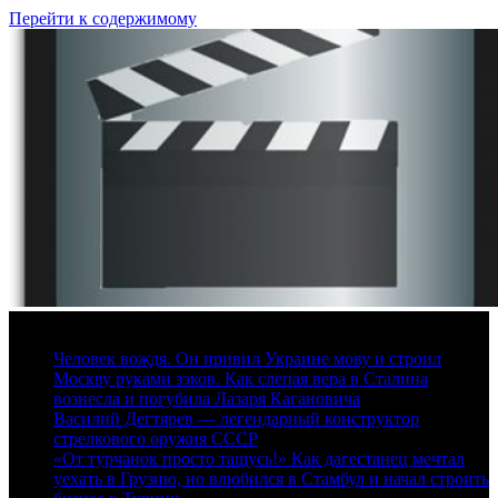
Перейти к содержимому
6 августа, 2026
Человек вождя. Он привил Украине мову и строил
Москву руками зэков. Как слепая вера в Сталина
вознесла и погубила Лазаря Кагановича
Василий Дегтярев — легендарный конструктор
стрелкового оружия СССР
«От турчанок просто тащусь!» Как дагестанец мечтал
уехать в Грузию, но влюбился в Стамбул и начал строить