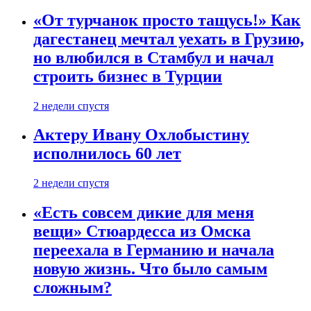
«От турчанок просто тащусь!» Как
дагестанец мечтал уехать в Грузию,
но влюбился в Стамбул и начал
строить бизнес в Турции
2 недели спустя
Актеру Ивану Охлобыстину
исполнилось 60 лет
2 недели спустя
«Есть совсем дикие для меня
вещи» Стюардесса из Омска
переехала в Германию и начала
новую жизнь. Что было самым
сложным?