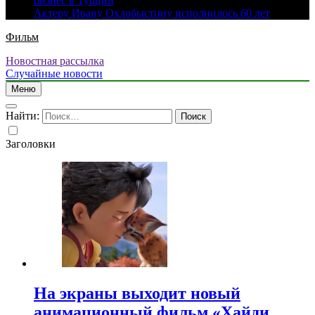
бизнес в Турции
Актеру Ивану Охлобыстину исполнилось 60 лет
Фильм
Новостная рассылка
Случайные новости
Меню
Найти:
Заголовки
На экраны выходит новый
анимационный фильм «Хайди.