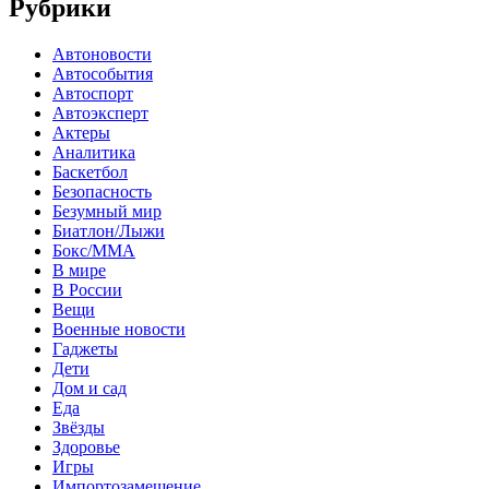
Рубрики
Автоновости
Автособытия
Автоспорт
Автоэксперт
Актеры
Аналитика
Баскетбол
Безопасность
Безумный мир
Биатлон/Лыжи
Бокс/MMA
В мире
В России
Вещи
Военные новости
Гаджеты
Дети
Дом и сад
Еда
Звёзды
Здоровье
Игры
Импортозамещение