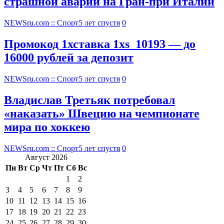
страшной аварии на Гран-при Италии
NEWSru.com :: Спорт
5 лет спустя
0
Промокод 1хставка 1xs_10193 — до
16000 рублей за депозит
NEWSru.com :: Спорт
5 лет спустя
0
Владислав Третьяк потребовал
«наказать» Швецию на чемпионате
мира по хоккею
NEWSru.com :: Спорт
5 лет спустя
0
Август 2026
Пн
Вт
Ср
Чт
Пт
Сб
Вс
1
2
3
4
5
6
7
8
9
10
11
12
13
14
15
16
17
18
19
20
21
22
23
24
25
26
27
28
29
30