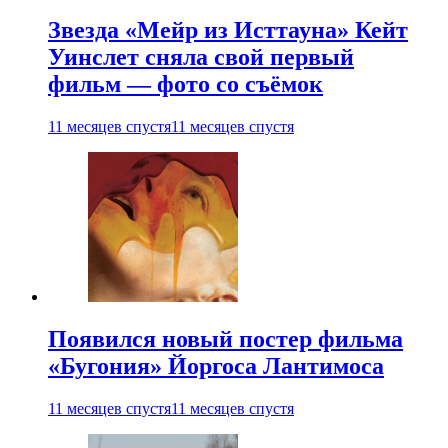
Звезда «Мейр из Исттауна» Кейт
Уинслет сняла свой первый
фильм — фото со съёмок
11 месяцев спустя
11 месяцев спустя
Появился новый постер фильма
«Бугония» Йоргоса Лантимоса
11 месяцев спустя
11 месяцев спустя