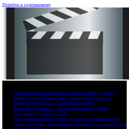
Перейти к содержимому
6 августа, 2026
Человек вождя. Он привил Украине мову и строил
Москву руками зэков. Как слепая вера в Сталина
вознесла и погубила Лазаря Кагановича
Василий Дегтярев — легендарный конструктор
стрелкового оружия СССР
«От турчанок просто тащусь!» Как дагестанец мечтал
уехать в Грузию, но влюбился в Стамбул и начал строить