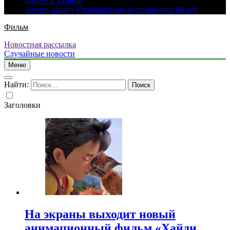
бизнес в Турции
Актеру Ивану Охлобыстину исполнилось 60 лет
Фильм
Новостная рассылка
Случайные новости
Меню
Найти:
Заголовки
На экраны выходит новый
анимационный фильм «Хайди.