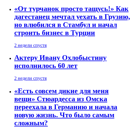
«От турчанок просто тащусь!» Как
дагестанец мечтал уехать в Грузию,
но влюбился в Стамбул и начал
строить бизнес в Турции
2 недели спустя
Актеру Ивану Охлобыстину
исполнилось 60 лет
2 недели спустя
«Есть совсем дикие для меня
вещи» Стюардесса из Омска
переехала в Германию и начала
новую жизнь. Что было самым
сложным?