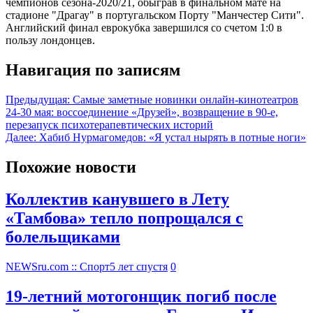
чемпионов сезона-2020/21, обыграв в финальном мате на
стадионе "Драгау" в португальском Порту "Манчестер Сити".
Английский финал еврокубка завершился со счетом 1:0 в
пользу лондонцев.
Навигация по записям
Предыдущая:
Самые заметные новинки онлайн-кинотеатров
24-30 мая: воссоединение «Друзей», возвращение в 90-е,
перезапуск психотерапевтических историй
Далее:
Хабиб Нурмагомедов: «Я устал нырять в потные ноги»
Похожие новости
Коллектив канувшего в Лету
«Тамбова» тепло попрощался с
болельщиками
NEWSru.com :: Спорт
5 лет спустя
0
19-летний мотогонщик погиб после