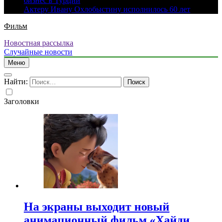
бизнес в Турции
Актеру Ивану Охлобыстину исполнилось 60 лет
Фильм
Новостная рассылка
Случайные новости
Меню
Найти:
Заголовки
На экраны выходит новый
анимационный фильм «Хайди.