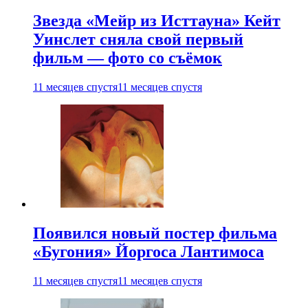
Звезда «Мейр из Исттауна» Кейт
Уинслет сняла свой первый
фильм — фото со съёмок
11 месяцев спустя
11 месяцев спустя
Появился новый постер фильма
«Бугония» Йоргоса Лантимоса
11 месяцев спустя
11 месяцев спустя