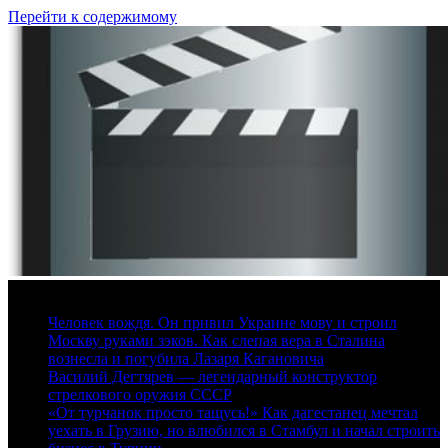
Перейти к содержимому
7 августа, 2026
Человек вождя. Он привил Украине мову и строил
Москву руками зэков. Как слепая вера в Сталина
вознесла и погубила Лазаря Кагановича
Василий Дегтярев — легендарный конструктор
стрелкового оружия СССР
«От турчанок просто тащусь!» Как дагестанец мечтал
уехать в Грузию, но влюбился в Стамбул и начал строить