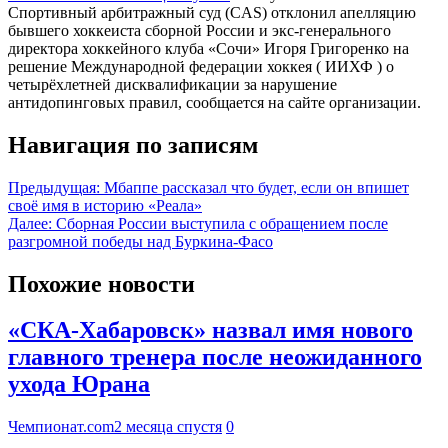
Спортивный арбитражный суд (CAS) отклонил апелляцию
бывшего хоккеиста сборной России и экс-генерального
директора хоккейного клуба «Сочи» Игоря Григоренко на
решение Международной федерации хоккея ( ИИХФ ) о
четырёхлетней дисквалификации за нарушение
антидопинговых правил, сообщается на сайте организации.
Навигация по записям
Предыдущая:
Мбаппе рассказал что будет, если он впишет
своё имя в историю «Реала»
Далее:
Сборная России выступила с обращением после
разгромной победы над Буркина-Фасо
Похожие новости
«СКА-Хабаровск» назвал имя нового
главного тренера после неожиданного
ухода Юрана
Чемпионат.com
2 месяца спустя
0