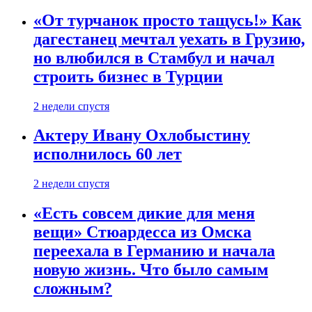
«От турчанок просто тащусь!» Как
дагестанец мечтал уехать в Грузию,
но влюбился в Стамбул и начал
строить бизнес в Турции
2 недели спустя
Актеру Ивану Охлобыстину
исполнилось 60 лет
2 недели спустя
«Есть совсем дикие для меня
вещи» Стюардесса из Омска
переехала в Германию и начала
новую жизнь. Что было самым
сложным?