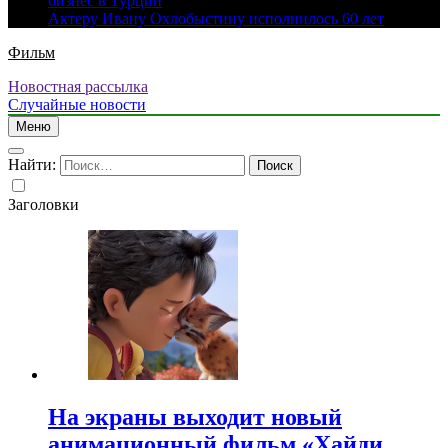
бизнес в Турции
Актеру Ивану Охлобыстину исполнилось 60 лет
Фильм
Новостная рассылка
Случайные новости
Меню
Найти:
Заголовки
На экраны выходит новый
анимационный фильм «Хайди.