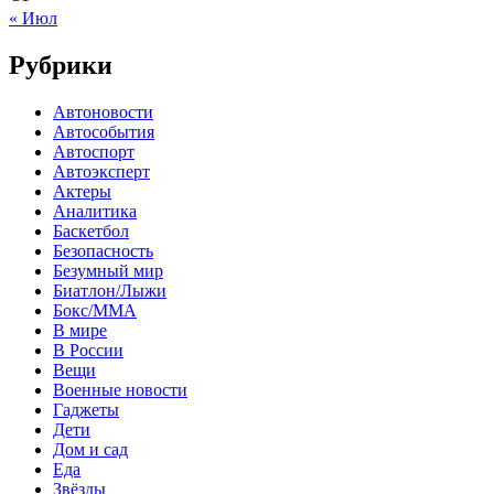
« Июл
Рубрики
Автоновости
Автособытия
Автоспорт
Автоэксперт
Актеры
Аналитика
Баскетбол
Безопасность
Безумный мир
Биатлон/Лыжи
Бокс/MMA
В мире
В России
Вещи
Военные новости
Гаджеты
Дети
Дом и сад
Еда
Звёзды