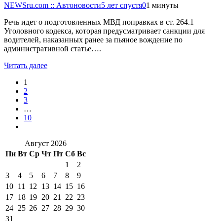
NEWSru.com :: Автоновости
5 лет спустя
0
1 минуты
Речь идет о подготовленных МВД поправках в ст. 264.1
Уголовного кодекса, которая предусматривает санкции для
водителей, наказанных ранее за пьяное вождение по
административной статье….
Читать далее
1
2
3
…
10
Август 2026
Пн
Вт
Ср
Чт
Пт
Сб
Вс
1
2
3
4
5
6
7
8
9
10
11
12
13
14
15
16
17
18
19
20
21
22
23
24
25
26
27
28
29
30
31