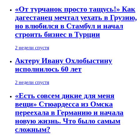
«От турчанок просто тащусь!» Как
дагестанец мечтал уехать в Грузию,
но влюбился в Стамбул и начал
строить бизнес в Турции
2 недели спустя
Актеру Ивану Охлобыстину
исполнилось 60 лет
2 недели спустя
«Есть совсем дикие для меня
вещи» Стюардесса из Омска
переехала в Германию и начала
новую жизнь. Что было самым
сложным?