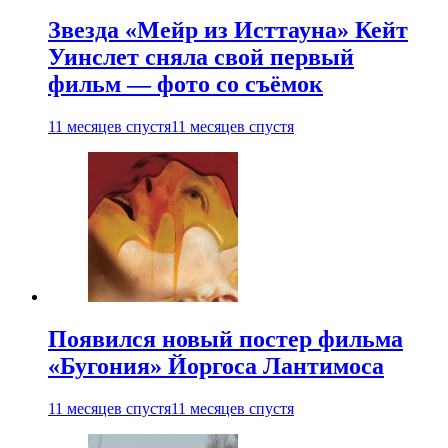
Звезда «Мейр из Исттауна» Кейт
Уинслет сняла свой первый
фильм — фото со съёмок
11 месяцев спустя
11 месяцев спустя
Появился новый постер фильма
«Бугония» Йоргоса Лантимоса
11 месяцев спустя
11 месяцев спустя