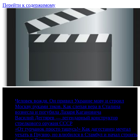
Перейти к содержимому
7 августа, 2026
Человек вождя. Он привил Украине мову и строил
Москву руками зэков. Как слепая вера в Сталина
вознесла и погубила Лазаря Кагановича
Василий Дегтярев — легендарный конструктор
стрелкового оружия СССР
«От турчанок просто тащусь!» Как дагестанец мечтал
уехать в Грузию, но влюбился в Стамбул и начал строить