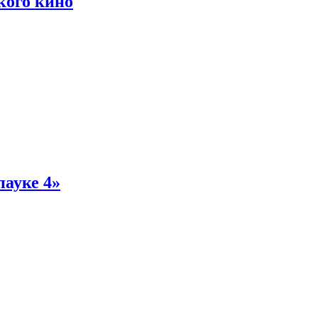
кого кино
пауке 4»