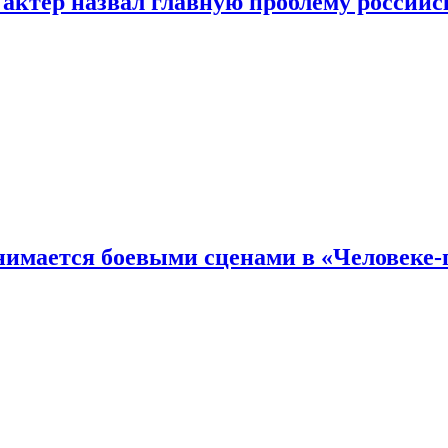
 актер назвал главную проблему российс
имается боевыми сценами в «Человеке-