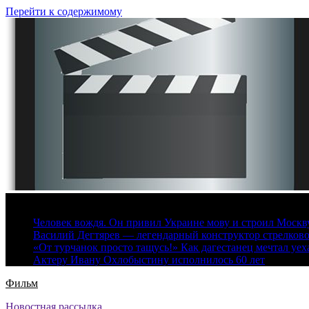
Перейти к содержимому
6 августа, 2026
Человек вождя. Он привил Украине мову и строил Москву 
Василий Дегтярев — легендарный конструктор стрелков
«От турчанок просто тащусь!» Как дагестанец мечтал уех
Актеру Ивану Охлобыстину исполнилось 60 лет
Фильм
Новостная рассылка