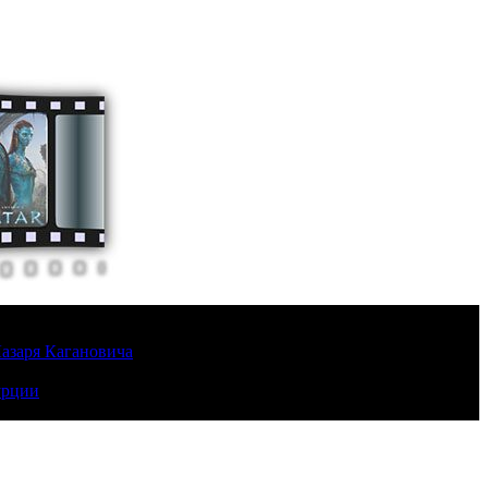
Лазаря Кагановича
урции