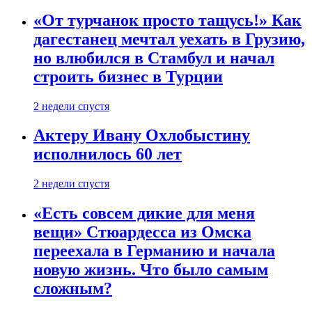
«От турчанок просто тащусь!» Как
дагестанец мечтал уехать в Грузию,
но влюбился в Стамбул и начал
строить бизнес в Турции
2 недели спустя
Актеру Ивану Охлобыстину
исполнилось 60 лет
2 недели спустя
«Есть совсем дикие для меня
вещи» Стюардесса из Омска
переехала в Германию и начала
новую жизнь. Что было самым
сложным?