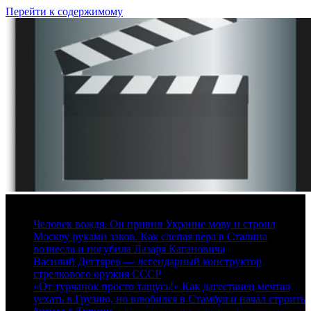
Перейти к содержимому
8 августа, 2026
Человек вождя. Он привил Украине мову и строил
Москву руками зэков. Как слепая вера в Сталина
вознесла и погубила Лазаря Кагановича
Василий Дегтярев — легендарный конструктор
стрелкового оружия СССР
«От турчанок просто тащусь!» Как дагестанец мечтал
уехать в Грузию, но влюбился в Стамбул и начал строить