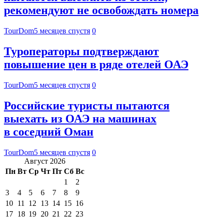
рекомендуют не освобождать номера
TourDom
5 месяцев спустя
0
Туроператоры подтверждают
повышение цен в ряде отелей ОАЭ
TourDom
5 месяцев спустя
0
Российские туристы пытаются
выехать из ОАЭ на машинах
в соседний Оман
TourDom
5 месяцев спустя
0
Август 2026
Пн
Вт
Ср
Чт
Пт
Сб
Вс
1
2
3
4
5
6
7
8
9
10
11
12
13
14
15
16
17
18
19
20
21
22
23