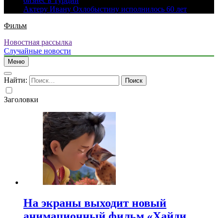
бизнес в Турции
Актеру Ивану Охлобыстину исполнилось 60 лет
Фильм
Новостная рассылка
Случайные новости
Меню
Найти:
Заголовки
На экраны выходит новый
анимационный фильм «Хайди.