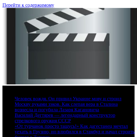
Перейти к содержимому
8 августа, 2026
Человек вождя. Он привил Украине мову и строил
Москву руками зэков. Как слепая вера в Сталина
вознесла и погубила Лазаря Кагановича
Василий Дегтярев — легендарный конструктор
стрелкового оружия СССР
«От турчанок просто тащусь!» Как дагестанец мечтал
уехать в Грузию, но влюбился в Стамбул и начал строить