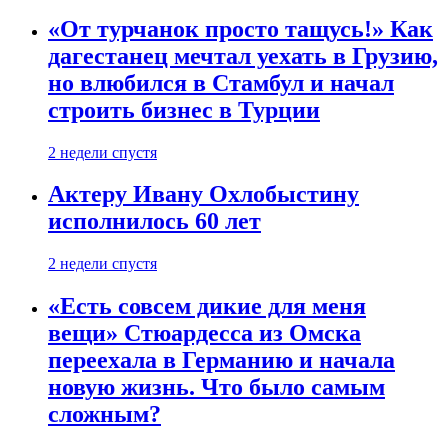
«От турчанок просто тащусь!» Как
дагестанец мечтал уехать в Грузию,
но влюбился в Стамбул и начал
строить бизнес в Турции
2 недели спустя
Актеру Ивану Охлобыстину
исполнилось 60 лет
2 недели спустя
«Есть совсем дикие для меня
вещи» Стюардесса из Омска
переехала в Германию и начала
новую жизнь. Что было самым
сложным?