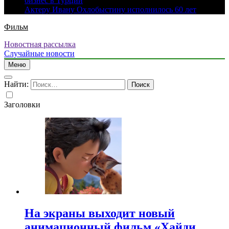
бизнес в Турции
Актеру Ивану Охлобыстину исполнилось 60 лет
Фильм
Новостная рассылка
Случайные новости
Меню
Найти:
Заголовки
На экраны выходит новый
анимационный фильм «Хайди.