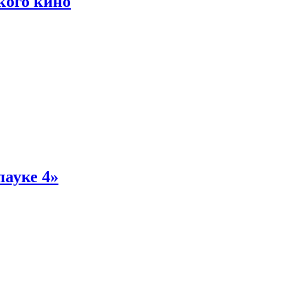
кого кино
пауке 4»