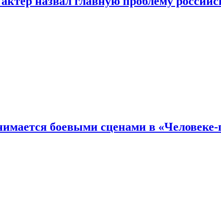
 актер назвал главную проблему российс
имается боевыми сценами в «Человеке-