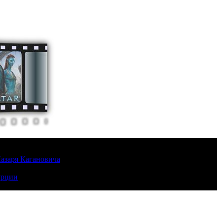
Лазаря Кагановича
урции