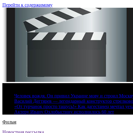
Перейти к содержимому
6 августа, 2026
Человек вождя. Он привил Украине мову и строил Москву 
Василий Дегтярев — легендарный конструктор стрелков
«От турчанок просто тащусь!» Как дагестанец мечтал уех
Актеру Ивану Охлобыстину исполнилось 60 лет
Фильм
Новостная рассылка