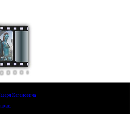
Лазаря Кагановича
урции