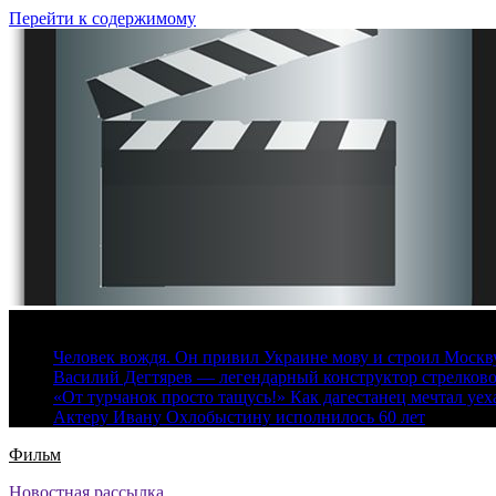
Перейти к содержимому
8 августа, 2026
Человек вождя. Он привил Украине мову и строил Москву 
Василий Дегтярев — легендарный конструктор стрелков
«От турчанок просто тащусь!» Как дагестанец мечтал уех
Актеру Ивану Охлобыстину исполнилось 60 лет
Фильм
Новостная рассылка