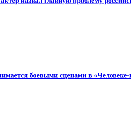
 актер назвал главную проблему российс
имается боевыми сценами в «Человеке-