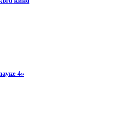
кого кино
пауке 4»