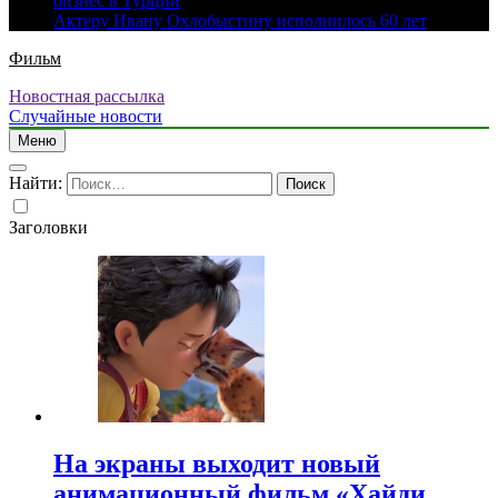
бизнес в Турции
Актеру Ивану Охлобыстину исполнилось 60 лет
Фильм
Новостная рассылка
Случайные новости
Меню
Найти:
Заголовки
На экраны выходит новый
анимационный фильм «Хайди.