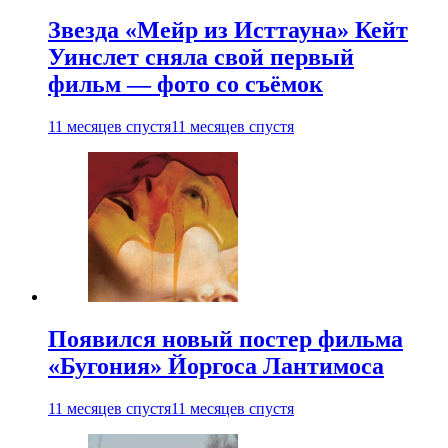
Звезда «Мейр из Исттауна» Кейт
Уинслет сняла свой первый
фильм — фото со съёмок
11 месяцев спустя
11 месяцев спустя
Появился новый постер фильма
«Бугония» Йоргоса Лантимоса
11 месяцев спустя
11 месяцев спустя