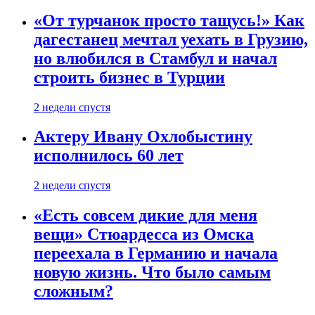
«От турчанок просто тащусь!» Как
дагестанец мечтал уехать в Грузию,
но влюбился в Стамбул и начал
строить бизнес в Турции
2 недели спустя
Актеру Ивану Охлобыстину
исполнилось 60 лет
2 недели спустя
«Есть совсем дикие для меня
вещи» Стюардесса из Омска
переехала в Германию и начала
новую жизнь. Что было самым
сложным?