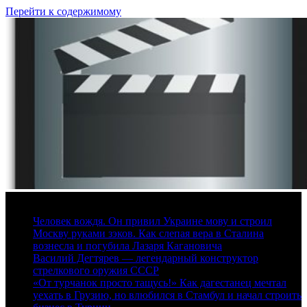
Перейти к содержимому
7 августа, 2026
Человек вождя. Он привил Украине мову и строил
Москву руками зэков. Как слепая вера в Сталина
вознесла и погубила Лазаря Кагановича
Василий Дегтярев — легендарный конструктор
стрелкового оружия СССР
«От турчанок просто тащусь!» Как дагестанец мечтал
уехать в Грузию, но влюбился в Стамбул и начал строить