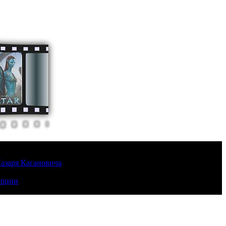
Лазаря Кагановича
урции