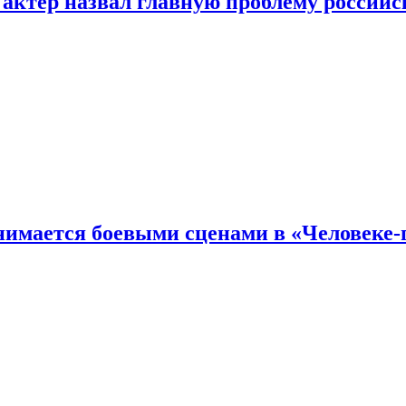
 актер назвал главную проблему российс
имается боевыми сценами в «Человеке-