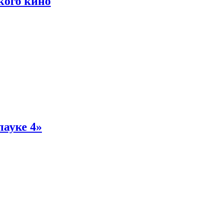
кого кино
пауке 4»