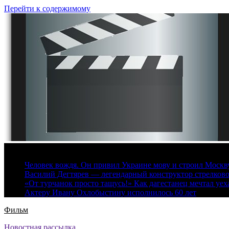
Перейти к содержимому
8 августа, 2026
Человек вождя. Он привил Украине мову и строил Москву 
Василий Дегтярев — легендарный конструктор стрелков
«От турчанок просто тащусь!» Как дагестанец мечтал уех
Актеру Ивану Охлобыстину исполнилось 60 лет
Фильм
Новостная рассылка