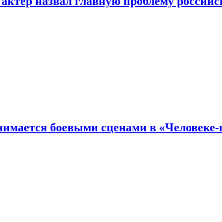
 актер назвал главную проблему российс
имается боевыми сценами в «Человеке-