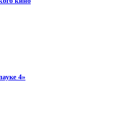
кого кино
пауке 4»