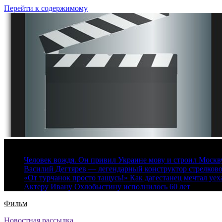
Перейти к содержимому
8 августа, 2026
Человек вождя. Он привил Украине мову и строил Москву 
Василий Дегтярев — легендарный конструктор стрелков
«От турчанок просто тащусь!» Как дагестанец мечтал уех
Актеру Ивану Охлобыстину исполнилось 60 лет
Фильм
Новостная рассылка