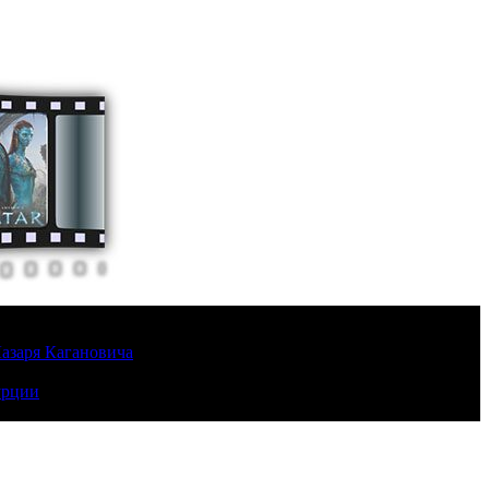
Лазаря Кагановича
урции