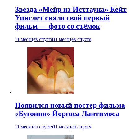
Звезда «Мейр из Исттауна» Кейт
Уинслет сняла свой первый
фильм — фото со съёмок
11 месяцев спустя
11 месяцев спустя
Появился новый постер фильма
«Бугония» Йоргоса Лантимоса
11 месяцев спустя
11 месяцев спустя