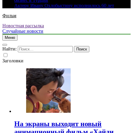
бизнес в Турции
Актеру Ивану Охлобыстину исполнилось 60 лет
Фильм
Новостная рассылка
Случайные новости
Меню
Найти:
Заголовки
На экраны выходит новый
анимационный фильм «Хайди.