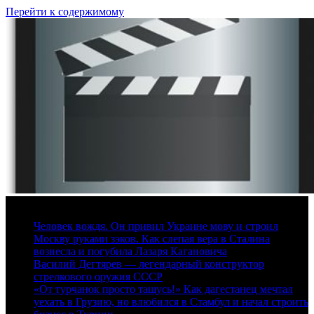
Перейти к содержимому
7 августа, 2026
Человек вождя. Он привил Украине мову и строил
Москву руками зэков. Как слепая вера в Сталина
вознесла и погубила Лазаря Кагановича
Василий Дегтярев — легендарный конструктор
стрелкового оружия СССР
«От турчанок просто тащусь!» Как дагестанец мечтал
уехать в Грузию, но влюбился в Стамбул и начал строить