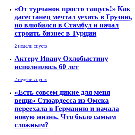
«От турчанок просто тащусь!» Как
дагестанец мечтал уехать в Грузию,
но влюбился в Стамбул и начал
строить бизнес в Турции
2 недели спустя
Актеру Ивану Охлобыстину
исполнилось 60 лет
2 недели спустя
«Есть совсем дикие для меня
вещи» Стюардесса из Омска
переехала в Германию и начала
новую жизнь. Что было самым
сложным?