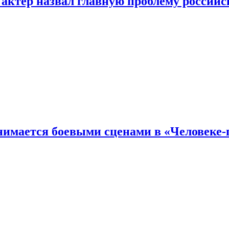
 актер назвал главную проблему российс
имается боевыми сценами в «Человеке-