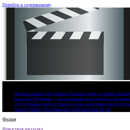
Перейти к содержимому
6 августа, 2026
Человек вождя. Он привил Украине мову и строил Москву 
Василий Дегтярев — легендарный конструктор стрелков
«От турчанок просто тащусь!» Как дагестанец мечтал уех
Актеру Ивану Охлобыстину исполнилось 60 лет
Фильм
Новостная рассылка