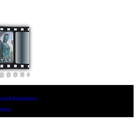
Лазаря Кагановича
урции