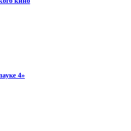
кого кино
пауке 4»