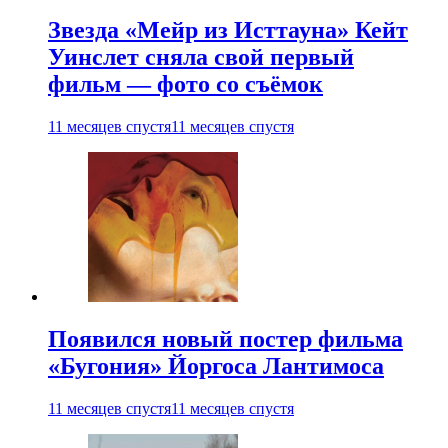
Звезда «Мейр из Исттауна» Кейт
Уинслет сняла свой первый
фильм — фото со съёмок
11 месяцев спустя
11 месяцев спустя
Появился новый постер фильма
«Бугония» Йоргоса Лантимоса
11 месяцев спустя
11 месяцев спустя