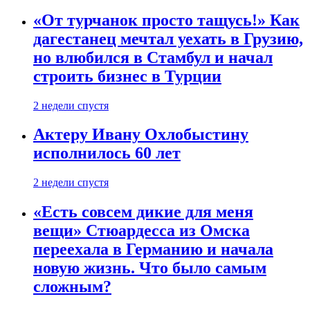
«От турчанок просто тащусь!» Как
дагестанец мечтал уехать в Грузию,
но влюбился в Стамбул и начал
строить бизнес в Турции
2 недели спустя
Актеру Ивану Охлобыстину
исполнилось 60 лет
2 недели спустя
«Есть совсем дикие для меня
вещи» Стюардесса из Омска
переехала в Германию и начала
новую жизнь. Что было самым
сложным?