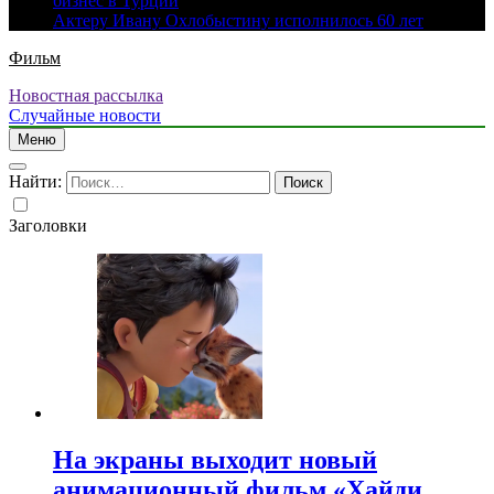
бизнес в Турции
Актеру Ивану Охлобыстину исполнилось 60 лет
Фильм
Новостная рассылка
Случайные новости
Меню
Найти:
Заголовки
На экраны выходит новый
анимационный фильм «Хайди.