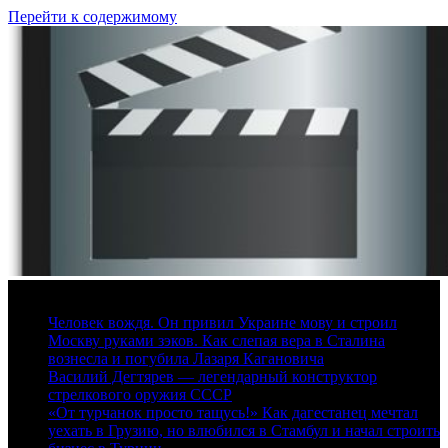
Перейти к содержимому
6 августа, 2026
Человек вождя. Он привил Украине мову и строил
Москву руками зэков. Как слепая вера в Сталина
вознесла и погубила Лазаря Кагановича
Василий Дегтярев — легендарный конструктор
стрелкового оружия СССР
«От турчанок просто тащусь!» Как дагестанец мечтал
уехать в Грузию, но влюбился в Стамбул и начал строить