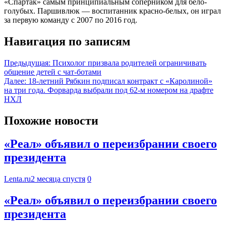
«Спартак» самым принципиальным соперником для бело-
голубых. Паршивлюк — воспитанник красно-белых, он играл
за первую команду с 2007 по 2016 год.
Навигация по записям
Предыдущая:
Психолог призвала родителей ограничивать
общение детей с чат-ботами
Далее:
18-летний Рябкин подписал контракт с «Каролиной»
на три года. Форварда выбрали под 62-м номером на драфте
НХЛ
Похожие новости
«Реал» объявил о переизбрании своего
президента
Lenta.ru
2 месяца спустя
0
«Реал» объявил о переизбрании своего
президента